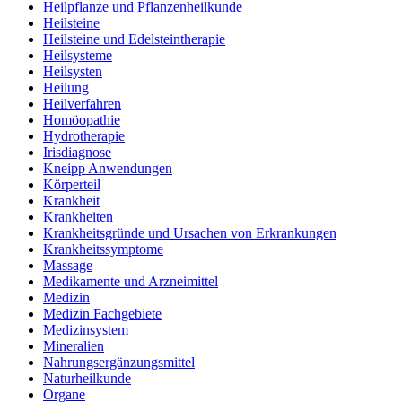
Heilpflanze und Pflanzenheilkunde
Heilsteine
Heilsteine und Edelsteintherapie
Heilsysteme
Heilsysten
Heilung
Heilverfahren
Homöopathie
Hydrotherapie
Irisdiagnose
Kneipp Anwendungen
Körperteil
Krankheit
Krankheiten
Krankheitsgründe und Ursachen von Erkrankungen
Krankheitssymptome
Massage
Medikamente und Arzneimittel
Medizin
Medizin Fachgebiete
Medizinsystem
Mineralien
Nahrungsergänzungsmittel
Naturheilkunde
Organe