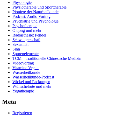
Physiologie
Physiotherapie und Sporttherapie
Pioniere der Naturheilkunde
Podcast: Audio Vortrag
Psychiatrie und Psychologie
Psychotherapie
Qiqong und mehr
Radiästhesie: Pendel
Schwangerschaft
Sexualität
Sinn
Spurenelemente
TCM – Traditionelle Chinesische Medizin
Videovortrag
Vitamine Vegan
Wasserheilkunde
Wasserheilkunde-Podcast
Wickel und Packungen
Wünschelrute und mehr
Yogatherapie
Meta
Registrieren