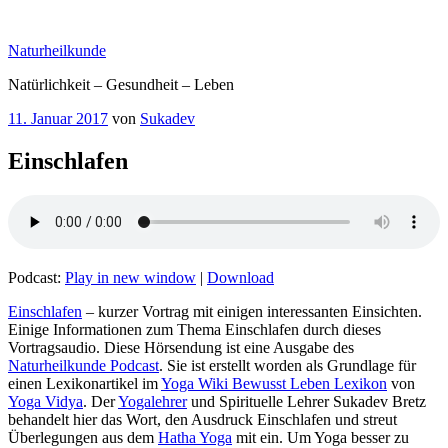
Zum
Inhalt
Naturheilkunde
springen
Natürlichkeit – Gesundheit – Leben
Veröffentlicht
11. Januar 2017
von
Sukadev
am
Einschlafen
Podcast:
Play in new window
|
Download
– kurzer Vortrag mit einigen interessanten Einsichten.
Einige Informationen zum Thema Einschlafen‏‎ durch dieses
Vortragsaudio. Diese Hörsendung ist eine Ausgabe des
Naturheilkunde Podcast
. Sie ist erstellt worden als Grundlage für
einen Lexikonartikel im
Yoga Wiki Bewusst Leben Lexikon
von
Yoga Vidya
. Der
Yogalehrer
und Spirituelle Lehrer Sukadev Bretz
behandelt hier das Wort, den Ausdruck Einschlafen‏‎ und streut
Überlegungen aus dem
Hatha Yoga
mit ein. Um Yoga besser zu