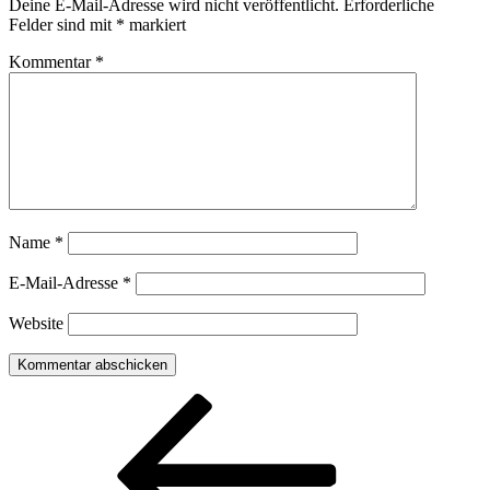
Deine E-Mail-Adresse wird nicht veröffentlicht.
Erforderliche
Felder sind mit
*
markiert
Kommentar
*
Name
*
E-Mail-Adresse
*
Website
Beitragsnavigation
Vorheriger
Beitrag