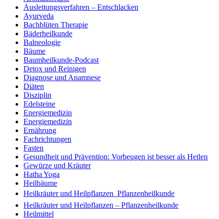
Ausleitungsverfahren – Entschlacken
Ayurveda
Bachblüten Therapie
Bäderheilkunde
Balneologie
Bäume
Baumheilkunde-Podcast
Detox und Reinigen
Diagnose und Anamnese
Diäten
Disziplin
Edelsteine
Energiemedizin
Energiemedizin
Ernährung
Fachrichtungen
Fasten
Gesundheit und Prävention: Vorbeugen ist besser als Heilen
Gewürze und Kräuter
Hatha Yoga
Heilbäume
Heilkräuter und Heilpflanzen  Pflanzenheilkunde
Heilkräuter und Heilpflanzen – Pflanzenheilkunde
Heilmittel