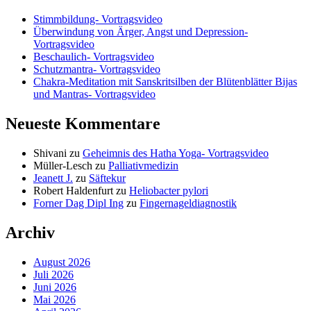
Stimmbildung- Vortragsvideo
Überwindung von Ärger, Angst und Depression-
Vortragsvideo
Beschaulich- Vortragsvideo
Schutzmantra- Vortragsvideo
Chakra-Meditation mit Sanskritsilben der Blütenblätter Bijas
und Mantras- Vortragsvideo
Neueste Kommentare
Shivani
zu
Geheimnis des Hatha Yoga- Vortragsvideo
Müller-Lesch
zu
Palliativmedizin
Jeanett J.
zu
Säftekur
Robert Haldenfurt
zu
Heliobacter pylori
Forner Dag Dipl Ing
zu
Fingernageldiagnostik
Archiv
August 2026
Juli 2026
Juni 2026
Mai 2026