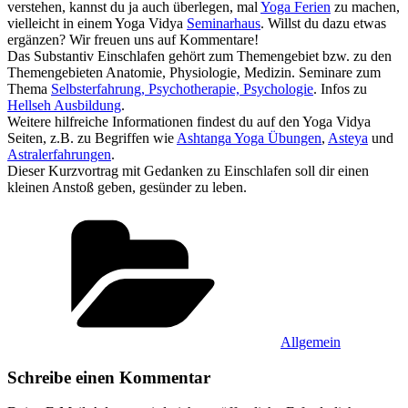
verstehen, kannst du ja auch überlegen, mal
Yoga Ferien
zu machen,
vielleicht in einem Yoga Vidya
Seminarhaus
. Willst du dazu etwas
ergänzen? Wir freuen uns auf Kommentare!
Das Substantiv Einschlafen‏‎ gehört zum Themengebiet bzw. zu den
Themengebieten Anatomie, Physiologie, Medizin. Seminare zum
Thema
Selbsterfahrung, Psychotherapie, Psychologie
. Infos zu
Hellseh Ausbildung
.
Weitere hilfreiche Informationen findest du auf den Yoga Vidya
Seiten, z.B. zu Begriffen wie
Ashtanga Yoga Übungen
,
Asteya
und
Astralerfahrungen
.
Dieser Kurzvortrag mit Gedanken zu Einschlafen‏‎ soll dir einen
kleinen Anstoß geben, gesünder zu leben.
Kategorien
Allgemein
Schreibe einen Kommentar