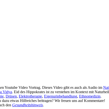
en Youtube Video Vortrag. Dieses Video gibt es auch als Audio im
Nat
a Vidya
. Eid des Hippokrates ist zu verstehen im Kontext mit Naturhei
ie
,
Drüsen
,
Elektrotherapie
,
Eigenurinbehandlung
,
Ethnomedizin
.
du dazu etwas Hilfreiches beitragen? Wir freuen uns auf Kommentare!
auch den
Gesundheitshinweis
.