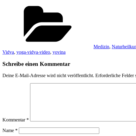
Kategorien
Medizin
,
Naturheilku
Vidya
,
yoga-vidya-video
,
yovina
Schreibe einen Kommentar
Deine E-Mail-Adresse wird nicht veröffentlicht.
Erforderliche Felder 
Kommentar
*
Name
*