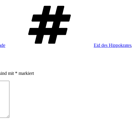
Schlagwörter
nde
Eid des Hippokrates
sind mit
*
markiert