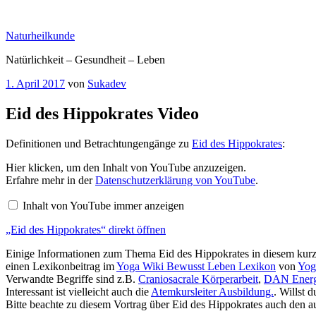
Zum
Inhalt
Naturheilkunde
springen
Natürlichkeit – Gesundheit – Leben
Veröffentlicht
1. April 2017
von
Sukadev
am
Eid des Hippokrates Video
Definitionen und Betrachtungengänge zu
Eid des Hippokrates
:
„Eid
Hier klicken, um den Inhalt von YouTube anzuzeigen.
des
Erfahre mehr in der
Datenschutzerklärung von YouTube
.
Hippokrates“
von
Inhalt von YouTube immer anzeigen
YouTube
anzeigen
„Eid des Hippokrates“ direkt öffnen
Einige Informationen zum Thema Eid des Hippokrates in diesem kurz
einen Lexikonbeitrag im
Yoga Wiki Bewusst Leben Lexikon
von
Yog
Verwandte Begriffe sind z.B.
Craniosacrale Körperarbeit
,
DAN Energ
Interessant ist vielleicht auch die
Atemkursleiter Ausbildung.
. Willst 
Bitte beachte zu diesem Vortrag über Eid des Hippokrates auch den 