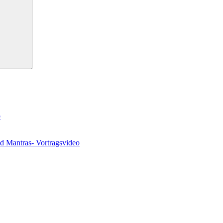
o
nd Mantras- Vortragsvideo