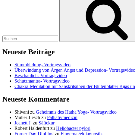
nach:
Neueste Beiträge
Stimmbildung- Vortragsvideo
Überwindung von Ärger, Angst und Depression- Vortragsvide
Beschaulich- Vortragsvideo
Schutzmantra- Vortragsvideo
Chakra-Meditation mit Sanskritsilben der Blütenblätter Bijas u
Neueste Kommentare
Shivani
zu
Geheimnis des Hatha Yoga- Vortragsvideo
Müller-Lesch
zu
Palliativmedizin
Jeanett J.
zu
Säftekur
Robert Haldenfurt
zu
Heliobacter pylori
Forner Dag Dipl Ing
zu
Fingernageldiagnostik