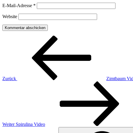
E-Mail-Adresse
*
Website
Beitragsnavigation
Vorheriger
Beitrag
Zurück
Zimtbaum Vi
Nächster
Beitrag
Weiter
Spirulina Video
Suchen