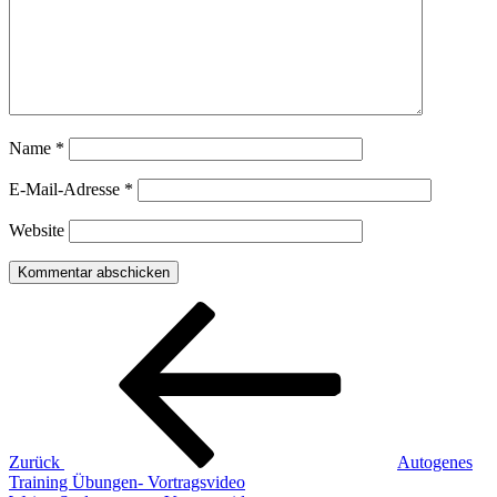
Name
*
E-Mail-Adresse
*
Website
Beitragsnavigation
Vorheriger
Beitrag
Zurück
Autogenes
Training Übungen- Vortragsvideo