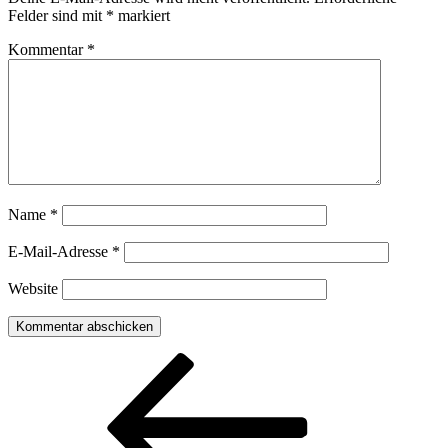
Felder sind mit
*
markiert
Kommentar
*
Name
*
E-Mail-Adresse
*
Website
Beitragsnavigation
Vorheriger
Beitrag