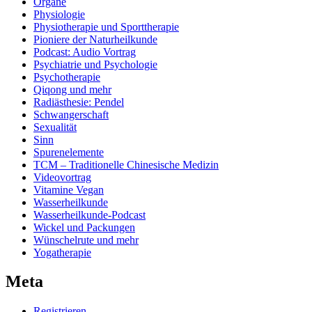
Organe
Physiologie
Physiotherapie und Sporttherapie
Pioniere der Naturheilkunde
Podcast: Audio Vortrag
Psychiatrie und Psychologie
Psychotherapie
Qiqong und mehr
Radiästhesie: Pendel
Schwangerschaft
Sexualität
Sinn
Spurenelemente
TCM – Traditionelle Chinesische Medizin
Videovortrag
Vitamine Vegan
Wasserheilkunde
Wasserheilkunde-Podcast
Wickel und Packungen
Wünschelrute und mehr
Yogatherapie
Meta
Registrieren