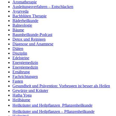
Aromatherapie
Ausleitungsverfahren – Entschlacken
Ayurveda
Bachblüten Therapie
Bäderheilkunde
Balneologie
Bäume
Baumheilkunde-Podcast
Detox und Reinigen
Diagnose und Anamnese
Diäten
Disziplin
Edelsteine
Energiemedizin
Energiemedizin
Ernährung
Fachrichtungen
Fasten
Gesundheit und Prävention: Vorbeugen ist besser als Heilen
Gewürze und Kräuter
Hatha Yoga
Heilbäume
Heilkräuter und Heilpflanzen  Pflanzenheilkunde
Heilkräuter und Heilpflanzen – Pflanzenheilkunde