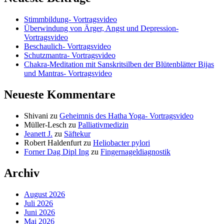
Stimmbildung- Vortragsvideo
Überwindung von Ärger, Angst und Depression-
Vortragsvideo
Beschaulich- Vortragsvideo
Schutzmantra- Vortragsvideo
Chakra-Meditation mit Sanskritsilben der Blütenblätter Bijas
und Mantras- Vortragsvideo
Neueste Kommentare
Shivani
zu
Geheimnis des Hatha Yoga- Vortragsvideo
Müller-Lesch
zu
Palliativmedizin
Jeanett J.
zu
Säftekur
Robert Haldenfurt
zu
Heliobacter pylori
Forner Dag Dipl Ing
zu
Fingernageldiagnostik
Archiv
August 2026
Juli 2026
Juni 2026
Mai 2026