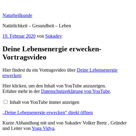
Zum
Inhalt
Naturheilkunde
springen
Natürlichkeit – Gesundheit – Leben
Veröffentlicht
19. Februar 2020
von
Sukadev
am
Deine Lebensenergie erwecken-
Vortragsvideo
Hier findest du ein Vortragsvideo über
Deine Lebensenergie
erwecken
:
„Deine
Hier klicken, um den Inhalt von YouTube anzuzeigen.
Lebensenergie
Erfahre mehr in der
Datenschutzerklärung von YouTube
.
erwecken“
von
Inhalt von YouTube immer anzeigen
YouTube
anzeigen
„Deine Lebensenergie erwecken“ direkt öffnen
Kurze Abhandlung mit und von Sukadev Volker Bretz , Gründer
und Leiter von
Yoga Vidya
.