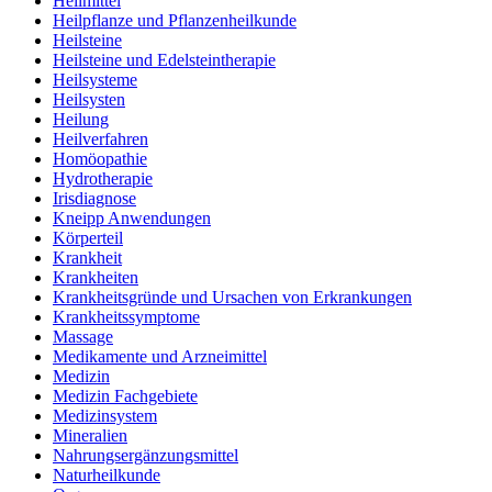
Heilmittel
Heilpflanze und Pflanzenheilkunde
Heilsteine
Heilsteine und Edelsteintherapie
Heilsysteme
Heilsysten
Heilung
Heilverfahren
Homöopathie
Hydrotherapie
Irisdiagnose
Kneipp Anwendungen
Körperteil
Krankheit
Krankheiten
Krankheitsgründe und Ursachen von Erkrankungen
Krankheitssymptome
Massage
Medikamente und Arzneimittel
Medizin
Medizin Fachgebiete
Medizinsystem
Mineralien
Nahrungsergänzungsmittel
Naturheilkunde