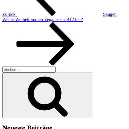
Zurück
Saugen
Nächster
Weiter
Wo bekommen Veganer ihr B12 her?
Beitrag
Suchen
nach:
Suchen
Neueste Beiträge