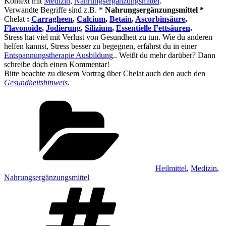
Kontext mit
Medizin
,
Nahrungsergänzungsmittel
.
Verwandte Begriffe sind z.B. *
Nahrungsergänzungsmittel *
Chelat
:
Carragheen
,
Calcium
,
Betain
,
Ascorbinsäure
,
Flavonoide
,
Jodierung
,
Silizium
,
Essentielle Fettsäuren
.
Stress hat viel mit Verlust von Gesundheit zu tun. Wie du anderen
helfen kannst, Stress besser zu begegnen, erfährst du in einer
Entspannungstherapie Ausbildung
.. Weißt du mehr darüber? Dann
schreibe doch einen Kommentar!
Bitte beachte zu diesem Vortrag über Chelat auch den auch den
Gesundheitshinweis
.
Kategorien
Heilmittel
,
Medizin
,
Nahrungsergänzungsmittel
Schlagwörter