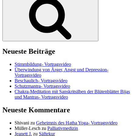
Neueste Beiträge
Stimmbildung- Vortragsvideo
Überwindung von Ärger, Angst und Depression-
Vortragsvideo
Beschaulich- Vortragsvideo
Schutzmantra- Vortragsvideo
Chakra-Meditation mit Sanskritsilben der Blütenblätter Bijas
und Mantras- Vortragsvideo
Neueste Kommentare
Shivani
zu
Geheimnis des Hatha Yoga- Vortragsvideo
Müller-Lesch
zu
Palliativmedizin
Jeanett J.
zu
Säftekur