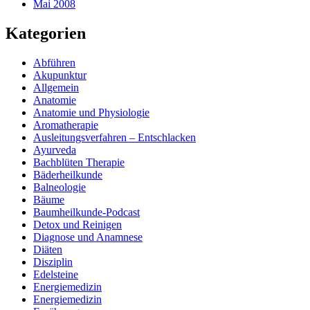
Mai 2008
Kategorien
Abführen
Akupunktur
Allgemein
Anatomie
Anatomie und Physiologie
Aromatherapie
Ausleitungsverfahren – Entschlacken
Ayurveda
Bachblüten Therapie
Bäderheilkunde
Balneologie
Bäume
Baumheilkunde-Podcast
Detox und Reinigen
Diagnose und Anamnese
Diäten
Disziplin
Edelsteine
Energiemedizin
Energiemedizin