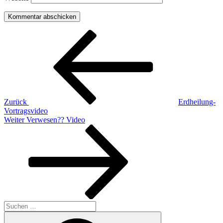
Beitragsnavigation
Vorheriger
Beitrag
Zurück
Erdheilung-
Vortragsvideo
Nächster
Weiter
Verwesen?? Video
Beitrag
Suchen
nach:
Suchen