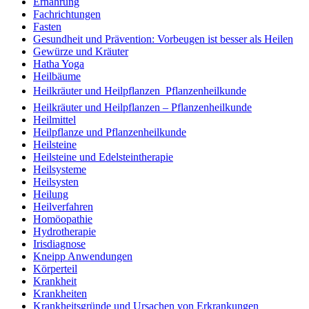
Ernährung
Fachrichtungen
Fasten
Gesundheit und Prävention: Vorbeugen ist besser als Heilen
Gewürze und Kräuter
Hatha Yoga
Heilbäume
Heilkräuter und Heilpflanzen  Pflanzenheilkunde
Heilkräuter und Heilpflanzen – Pflanzenheilkunde
Heilmittel
Heilpflanze und Pflanzenheilkunde
Heilsteine
Heilsteine und Edelsteintherapie
Heilsysteme
Heilsysten
Heilung
Heilverfahren
Homöopathie
Hydrotherapie
Irisdiagnose
Kneipp Anwendungen
Körperteil
Krankheit
Krankheiten
Krankheitsgründe und Ursachen von Erkrankungen