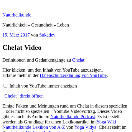
Zum
Inhalt
Naturheilkunde
springen
Natürlichkeit – Gesundheit – Leben
Veröffentlicht
15. März 2017
von
Sukadev
am
Chelat Video
Definitionen und Gedankengänge zu
Chelat
:
„Chelat“
Hier klicken, um den Inhalt von YouTube anzuzeigen.
von
Erfahre mehr in der
Datenschutzerklärung von YouTube
.
YouTube
anzeigen
Inhalt von YouTube immer anzeigen
„Chelat“ direkt öffnen
Einige Fakten und Meinungen rund um Chelat in diesem speziellen
– oder nicht so speziellen – Youtube Videovortrag. Dieses Video
gibt es auch als Audio im
Naturheilkunde Podcast
. Es ist erstellt
worden als Grundlage für einen Lexikonartikel im
Yoga Wiki
Naturheilkunde Lexikon von A-Z
von
Yoga Vidya
. Chelat steht im