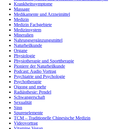
Krankheitssymptome
Massage
Medikamente und Arzneimittel
Medizin
Medizin Fachgebiete
Medizinsystem
Mineralien
Nahrungsergänzungsmittel
Naturheilkunde
Organe
Physiologie
Physiotherapie und Sporttherapie
Pioniere der Naturheilkunde
Podcast: Audio Vortrag
Psychiatrie und Psychologie
Psychotherapie
Qiqong und mehr
Radiästhesie: Pendel
Schwangerschaft
Sexualität
Sinn
Spurenelemente
TCM – Traditionelle Chinesische Medizin
Videovortrag
Vitamine Vegan