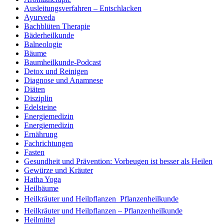
Ausleitungsverfahren – Entschlacken
Ayurveda
Bachblüten Therapie
Bäderheilkunde
Balneologie
Bäume
Baumheilkunde-Podcast
Detox und Reinigen
Diagnose und Anamnese
Diäten
Disziplin
Edelsteine
Energiemedizin
Energiemedizin
Ernährung
Fachrichtungen
Fasten
Gesundheit und Prävention: Vorbeugen ist besser als Heilen
Gewürze und Kräuter
Hatha Yoga
Heilbäume
Heilkräuter und Heilpflanzen  Pflanzenheilkunde
Heilkräuter und Heilpflanzen – Pflanzenheilkunde
Heilmittel