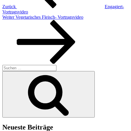
Zurück
Engagiert-
Vortragsvideo
Nächster
Weiter
Vegetarisches Fleisch- Vortragsvideo
Beitrag
Suchen
nach:
Suchen
Neueste Beiträge