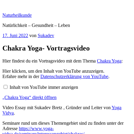
Zum
Inhalt
Naturheilkunde
springen
Natürlichkeit – Gesundheit – Leben
Veröffentlicht
17. Juni 2022
von
Sukadev
am
Chakra Yoga- Vortragsvideo
Hier findest du ein Vortragsvideo mit dem Thema
Chakra Yoga
:
„Chakra
Hier klicken, um den Inhalt von YouTube anzuzeigen.
Yoga“
Erfahre mehr in der
Datenschutzerklärung von YouTube
.
von
YouTube
Inhalt von YouTube immer anzeigen
anzeigen
„Chakra Yoga“ direkt öffnen
Video Essay mit Sukadev Bretz , Gründer und Leiter von
Yoga
Vidya
.
Seminare rund um dieses Themengebiet sind zu finden unter der
Adresse
https://www.yoga-
vidya.de/seminare/interessengebiet/chakras/
.