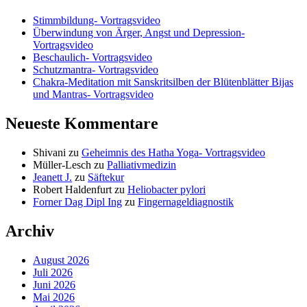
Stimmbildung- Vortragsvideo
Überwindung von Ärger, Angst und Depression-
Vortragsvideo
Beschaulich- Vortragsvideo
Schutzmantra- Vortragsvideo
Chakra-Meditation mit Sanskritsilben der Blütenblätter Bijas
und Mantras- Vortragsvideo
Neueste Kommentare
Shivani
zu
Geheimnis des Hatha Yoga- Vortragsvideo
Müller-Lesch
zu
Palliativmedizin
Jeanett J.
zu
Säftekur
Robert Haldenfurt
zu
Heliobacter pylori
Forner Dag Dipl Ing
zu
Fingernageldiagnostik
Archiv
August 2026
Juli 2026
Juni 2026
Mai 2026