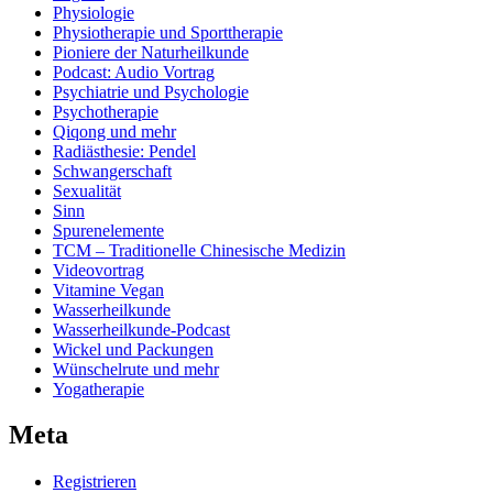
Physiologie
Physiotherapie und Sporttherapie
Pioniere der Naturheilkunde
Podcast: Audio Vortrag
Psychiatrie und Psychologie
Psychotherapie
Qiqong und mehr
Radiästhesie: Pendel
Schwangerschaft
Sexualität
Sinn
Spurenelemente
TCM – Traditionelle Chinesische Medizin
Videovortrag
Vitamine Vegan
Wasserheilkunde
Wasserheilkunde-Podcast
Wickel und Packungen
Wünschelrute und mehr
Yogatherapie
Meta
Registrieren