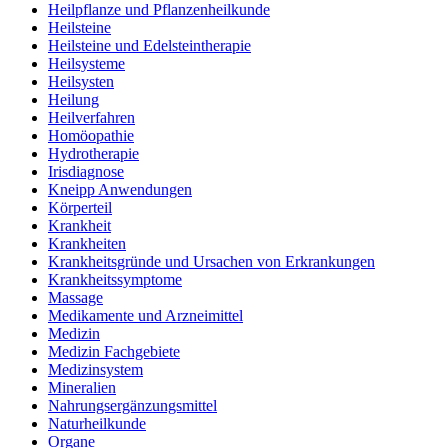
Heilpflanze und Pflanzenheilkunde
Heilsteine
Heilsteine und Edelsteintherapie
Heilsysteme
Heilsysten
Heilung
Heilverfahren
Homöopathie
Hydrotherapie
Irisdiagnose
Kneipp Anwendungen
Körperteil
Krankheit
Krankheiten
Krankheitsgründe und Ursachen von Erkrankungen
Krankheitssymptome
Massage
Medikamente und Arzneimittel
Medizin
Medizin Fachgebiete
Medizinsystem
Mineralien
Nahrungsergänzungsmittel
Naturheilkunde
Organe