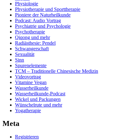
Physiologie
Physiotherapie und Sporttherapie
Pioniere der Naturheilkunde
Podcast: Audio Vortrag
Psychiatrie und Psychologie
Psychotherapie
Qiqong und mehr
Radiästhesie: Pendel
Schwangerschaft
Sexualität
Sinn
Spurenelemente
TCM – Traditionelle Chinesische Medizin
Videovortrag
Vitamine Vegan
Wasserheilkunde
Wasserheilkunde-Podcast
Wickel und Packungen
Wünschelrute und mehr
Yogatherapie
Meta
Registrieren