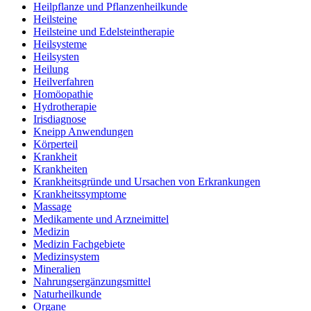
Heilpflanze und Pflanzenheilkunde
Heilsteine
Heilsteine und Edelsteintherapie
Heilsysteme
Heilsysten
Heilung
Heilverfahren
Homöopathie
Hydrotherapie
Irisdiagnose
Kneipp Anwendungen
Körperteil
Krankheit
Krankheiten
Krankheitsgründe und Ursachen von Erkrankungen
Krankheitssymptome
Massage
Medikamente und Arzneimittel
Medizin
Medizin Fachgebiete
Medizinsystem
Mineralien
Nahrungsergänzungsmittel
Naturheilkunde
Organe