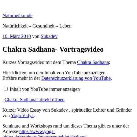
Zum
Inhalt
Naturheilkunde
springen
Natürlichkeit – Gesundheit – Leben
Veröffentlicht
10. März 2010
von
Sukadev
am
Chakra Sadhana- Vortragsvideo
Kurzes Vortragsvideo mit dem Thema
Chakra Sadhana
:
„Chakra
Hier klicken, um den Inhalt von YouTube anzuzeigen.
Sadhana“
Erfahre mehr in der
Datenschutzerklärung von YouTube
.
von
YouTube
Inhalt von YouTube immer anzeigen
anzeigen
„Chakra Sadhana“ direkt öffnen
Kurzer Video Essay von Sukadev , spiritueller Lehrer und Gründer
von
Yoga Vidya
.
Seminare und Workshops rund um dieses Thema gibt es unter der
Adresse
https://www.yoga-
vidya.de/seminare/interessengebiet/chakras/
.