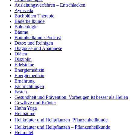
Ausleitungsverfahren – Entschlacken
Ayurveda
Bachblüten Therapie
Bäderheilkunde
Balneologie
Bäume
Baumheilkunde-Podcast
Detox und Reinigen
Diagnose und Anamnese
Diäten
Disziplin
Edelsteine
Energiemedizin
Energiemedizin
Ernährung
Fachrichtungen
Fasten
Gesundheit und Prävention: Vorbeugen ist besser als Heilen
Gewürze und Kräuter
Hatha Yoga
Heilbäume
Heilkräuter und Heilpflanzen  Pflanzenheilkunde
Heilkräuter und Heilpflanzen – Pflanzenheilkunde
Heilmittel