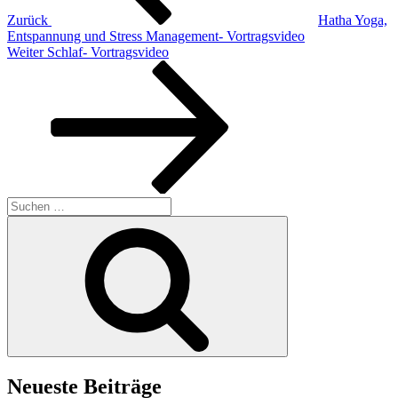
Zurück
Hatha Yoga,
Entspannung und Stress Management- Vortragsvideo
Nächster
Weiter
Schlaf- Vortragsvideo
Beitrag
Suchen
nach:
Suchen
Neueste Beiträge