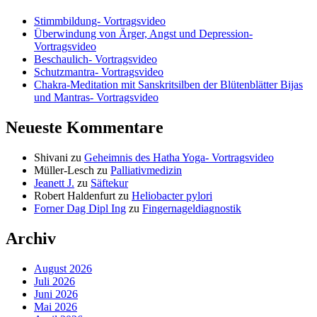
Stimmbildung- Vortragsvideo
Überwindung von Ärger, Angst und Depression-
Vortragsvideo
Beschaulich- Vortragsvideo
Schutzmantra- Vortragsvideo
Chakra-Meditation mit Sanskritsilben der Blütenblätter Bijas
und Mantras- Vortragsvideo
Neueste Kommentare
Shivani
zu
Geheimnis des Hatha Yoga- Vortragsvideo
Müller-Lesch
zu
Palliativmedizin
Jeanett J.
zu
Säftekur
Robert Haldenfurt
zu
Heliobacter pylori
Forner Dag Dipl Ing
zu
Fingernageldiagnostik
Archiv
August 2026
Juli 2026
Juni 2026
Mai 2026