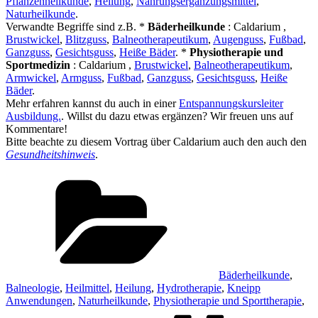
Pflanzenheilkunde
,
Heilung
,
Nahrungsergänzungsmittel
,
Naturheilkunde
.
Verwandte Begriffe sind z.B. *
Bäderheilkunde
: Caldarium ,
Brustwickel
,
Blitzguss
,
Balneotherapeutikum
,
Augenguss
,
Fußbad
,
Ganzguss
,
Gesichtsguss
,
Heiße Bäder
. *
Physiotherapie und
Sportmedizin
: Caldarium ,
Brustwickel
,
Balneotherapeutikum
,
Armwickel
,
Armguss
,
Fußbad
,
Ganzguss
,
Gesichtsguss
,
Heiße
Bäder
.
Mehr erfahren kannst du auch in einer
Entspannungskursleiter
Ausbildung.
. Willst du dazu etwas ergänzen? Wir freuen uns auf
Kommentare!
Bitte beachte zu diesem Vortrag über Caldarium auch den auch den
Gesundheitshinweis
.
Kategorien
Bäderheilkunde
,
Balneologie
,
Heilmittel
,
Heilung
,
Hydrotherapie
,
Kneipp
Anwendungen
,
Naturheilkunde
,
Physiotherapie und Sporttherapie
,
Schl