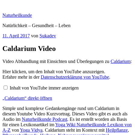
Zum
Inhalt
Naturheilkunde
springen
Natürlichkeit – Gesundheit – Leben
Veröffentlicht
11. April 2017
von
Sukadev
am
Caldarium Video
Video Abhandlung mit Einsichten und Überlegungen zu
Caldarium
:
„Caldarium“
Hier klicken, um den Inhalt von YouTube anzuzeigen.
von
Erfahre mehr in der
Datenschutzerklärung von YouTube
.
YouTube
anzeigen
Inhalt von YouTube immer anzeigen
„Caldarium“ direkt öffnen
Simple und komplexe Gedankengänge rund um Caldarium in
diesem Youtube Video Kurzvortrag. Dieses Video gibt es auch als
Audio im
Naturheilkunde Podcast
. Es ist erstellt worden als Basis
für einen Lexikonartikel im
Yoga Wiki Naturheilkunde Lexikon von
A-Z
von
Yoga Vidya
. Caldarium steht im Kontext mit
Heilpflanze
,