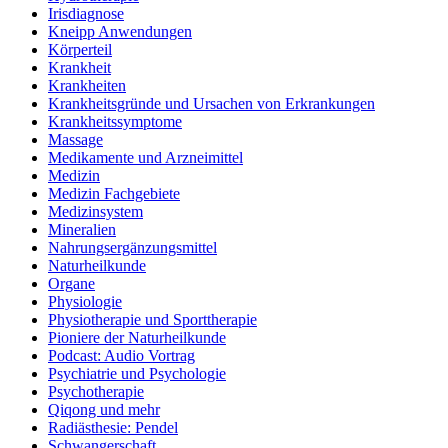
Irisdiagnose
Kneipp Anwendungen
Körperteil
Krankheit
Krankheiten
Krankheitsgründe und Ursachen von Erkrankungen
Krankheitssymptome
Massage
Medikamente und Arzneimittel
Medizin
Medizin Fachgebiete
Medizinsystem
Mineralien
Nahrungsergänzungsmittel
Naturheilkunde
Organe
Physiologie
Physiotherapie und Sporttherapie
Pioniere der Naturheilkunde
Podcast: Audio Vortrag
Psychiatrie und Psychologie
Psychotherapie
Qiqong und mehr
Radiästhesie: Pendel
Schwangerschaft