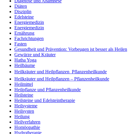
Diagnose und Anamnese
Diäten
Disziplin
Edelsteine
Energiemedizin
Energiemedizin
Ernährung
Fachrichtungen
Fasten
Gesundheit und Prävention: Vorbeugen ist besser als Heilen
Gewürze und Kräuter
Hatha Yoga
Heilbäume
Heilkräuter und Heilpflanzen  Pflanzenheilkunde
Heilkräuter und Heilpflanzen – Pflanzenheilkunde
Heilmittel
Heilpflanze und Pflanzenheilkunde
Heilsteine
Heilsteine und Edelsteintherapie
Heilsysteme
Heilsysten
Heilung
Heilverfahren
Homöopathie
Hydrotherapie