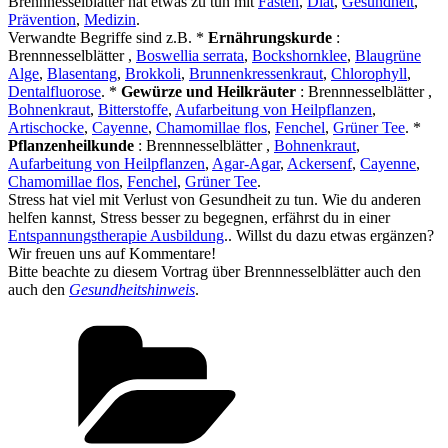
Brennnesselblätter hat etwas zu tun mit
Fasten
,
Diät
,
Gesundheit
,
Prävention
,
Medizin
.
Verwandte Begriffe sind z.B. *
Ernährungskurde
:
Brennnesselblätter ,
Boswellia serrata
,
Bockshornklee
,
Blaugrüne
Alge
,
Blasentang
,
Brokkoli
,
Brunnenkressenkraut
,
Chlorophyll
,
Dentalfluorose
. *
Gewürze und Heilkräuter
: Brennnesselblätter ,
Bohnenkraut
,
Bitterstoffe
,
Aufarbeitung von Heilpflanzen
,
Artischocke
,
Cayenne
,
Chamomillae flos
,
Fenchel
,
Grüner Tee
. *
Pflanzenheilkunde
: Brennnesselblätter ,
Bohnenkraut
,
Aufarbeitung von Heilpflanzen
,
Agar-Agar
,
Ackersenf
,
Cayenne
,
Chamomillae flos
,
Fenchel
,
Grüner Tee
.
Stress hat viel mit Verlust von Gesundheit zu tun. Wie du anderen
helfen kannst, Stress besser zu begegnen, erfährst du in einer
Entspannungstherapie Ausbildung
.. Willst du dazu etwas ergänzen?
Wir freuen uns auf Kommentare!
Bitte beachte zu diesem Vortrag über Brennnesselblätter auch den
auch den
Gesundheitshinweis
.
Kategorien