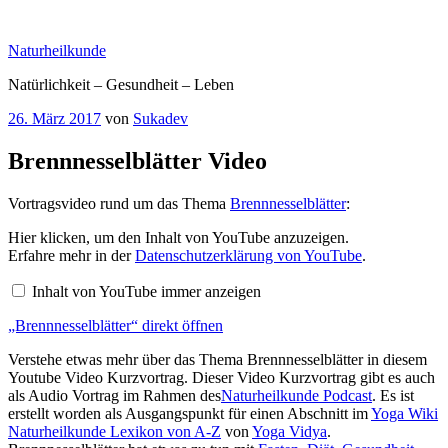
Zum
Inhalt
Naturheilkunde
springen
Natürlichkeit – Gesundheit – Leben
Veröffentlicht
26. März 2017
von
Sukadev
am
Brennnesselblätter Video
Vortragsvideo rund um das Thema
Brennnesselblätter
:
„Brennnesselblätter“
Hier klicken, um den Inhalt von YouTube anzuzeigen.
von
Erfahre mehr in der
Datenschutzerklärung von YouTube
.
YouTube
anzeigen
Inhalt von YouTube immer anzeigen
„Brennnesselblätter“ direkt öffnen
Verstehe etwas mehr über das Thema Brennnesselblätter in diesem
Youtube Video Kurzvortrag. Dieser Video Kurzvortrag gibt es auch
als Audio Vortrag im Rahmen des
Naturheilkunde Podcast
. Es ist
erstellt worden als Ausgangspunkt für einen Abschnitt im
Yoga Wiki
Naturheilkunde Lexikon von A-Z
von
Yoga Vidya
.