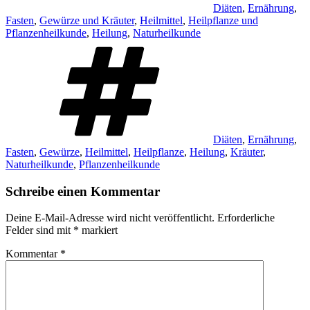
Diäten
,
Ernährung
,
Fasten
,
Gewürze und Kräuter
,
Heilmittel
,
Heilpflanze und
Pflanzenheilkunde
,
Heilung
,
Naturheilkunde
Schlagwörter
Diäten
,
Ernährung
,
Fasten
,
Gewürze
,
Heilmittel
,
Heilpflanze
,
Heilung
,
Kräuter
,
Naturheilkunde
,
Pflanzenheilkunde
Schreibe einen Kommentar
Deine E-Mail-Adresse wird nicht veröffentlicht.
Erforderliche
Felder sind mit
*
markiert
Kommentar
*