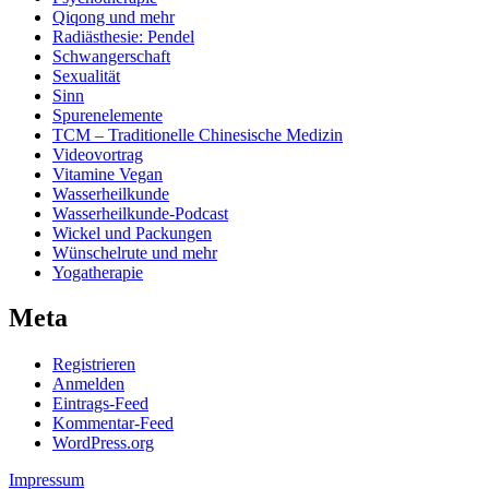
Qiqong und mehr
Radiästhesie: Pendel
Schwangerschaft
Sexualität
Sinn
Spurenelemente
TCM – Traditionelle Chinesische Medizin
Videovortrag
Vitamine Vegan
Wasserheilkunde
Wasserheilkunde-Podcast
Wickel und Packungen
Wünschelrute und mehr
Yogatherapie
Meta
Registrieren
Anmelden
Eintrags-Feed
Kommentar-Feed
WordPress.org
Impressum