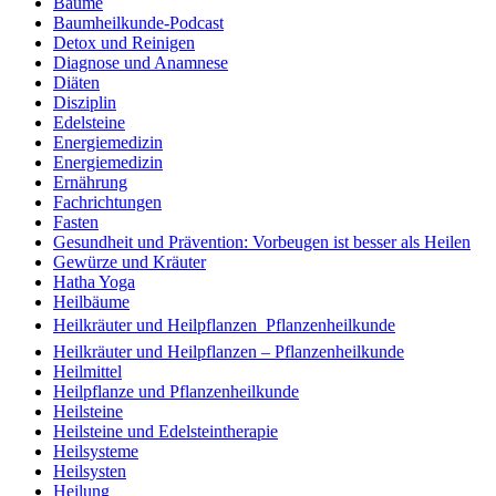
Bäume
Baumheilkunde-Podcast
Detox und Reinigen
Diagnose und Anamnese
Diäten
Disziplin
Edelsteine
Energiemedizin
Energiemedizin
Ernährung
Fachrichtungen
Fasten
Gesundheit und Prävention: Vorbeugen ist besser als Heilen
Gewürze und Kräuter
Hatha Yoga
Heilbäume
Heilkräuter und Heilpflanzen  Pflanzenheilkunde
Heilkräuter und Heilpflanzen – Pflanzenheilkunde
Heilmittel
Heilpflanze und Pflanzenheilkunde
Heilsteine
Heilsteine und Edelsteintherapie
Heilsysteme
Heilsysten
Heilung