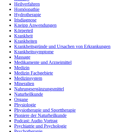
Heilverfahren
Homöopathie
Hydrotherapie
Irisdiagnose
Kneipp Anwendungen
Körperteil
Krankheit
Krankheiten
Krankheitsgründe und Ursachen von Erkrankungen
Krankheitssymptome
Massage
Medikamente und Arzneimittel
Medizin
Medizin Fachgebiete
Medizinsystem
Mineralien
Nahrungsergänzungsmittel
Naturheilkunde
Organe
Physiologie
Physiotherapie und Sporttherapie
Pioniere der Naturheilkunde
Podcast: Audio Vortrag
Psychiatrie und Psychologie
Psychotherapie