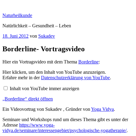
Zum
Inhalt
Naturheilkunde
springen
Natürlichkeit – Gesundheit – Leben
Veröffentlicht
18. Juni 2012
von
Sukadev
am
Borderline- Vortragsvideo
Hier ein Vortragsvideo mit dem Thema
Borderline
:
„Borderline“
Hier klicken, um den Inhalt von YouTube anzuzeigen.
von
Erfahre mehr in der
Datenschutzerklärung von YouTube
.
YouTube
anzeigen
Inhalt von YouTube immer anzeigen
„Borderline“ direkt öffnen
Ein Videovortrag von Sukadev , Gründer von
Yoga Vidya
.
Seminare und Workshops rund um dieses Thema gibt es unter der
Adresse
https://www.yoga-
vidya.de/seminare/interessengebiet/psychologische-yogatherapie/
.