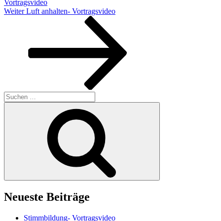
Vortragsvideo
Nächster
Weiter
Luft anhalten- Vortragsvideo
Beitrag
Suchen
nach:
Suchen
Neueste Beiträge
Stimmbildung- Vortragsvideo