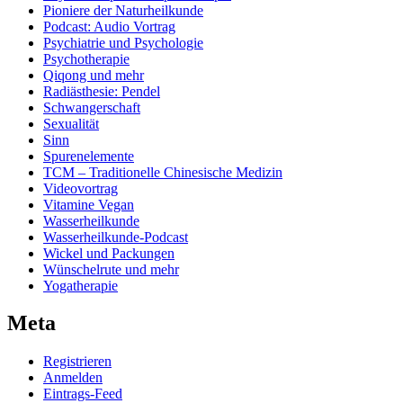
Pioniere der Naturheilkunde
Podcast: Audio Vortrag
Psychiatrie und Psychologie
Psychotherapie
Qiqong und mehr
Radiästhesie: Pendel
Schwangerschaft
Sexualität
Sinn
Spurenelemente
TCM – Traditionelle Chinesische Medizin
Videovortrag
Vitamine Vegan
Wasserheilkunde
Wasserheilkunde-Podcast
Wickel und Packungen
Wünschelrute und mehr
Yogatherapie
Meta
Registrieren
Anmelden
Eintrags-Feed