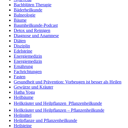
Bachblüten Therapie
Bäderheilkunde
Balneologie
Bäume
Baumheilkunde-Podcast
Detox und Reinigen
Diagnose und Anamnese
Diäten
Disziplin
Edelsteine
Energiemedizin
Energiemedizin
Ernährung
Fachrichtungen
Fasten
Gesundheit und Prävention: Vorbeugen ist besser als Heilen
Gewürze und Kräuter
Hatha Yoga
Heilbäume
Heilkräuter und Heilpflanzen  Pflanzenheilkunde
Heilkräuter und Heilpflanzen – Pflanzenheilkunde
Heilmittel
Heilpflanze und Pflanzenheilkunde
Heilsteine