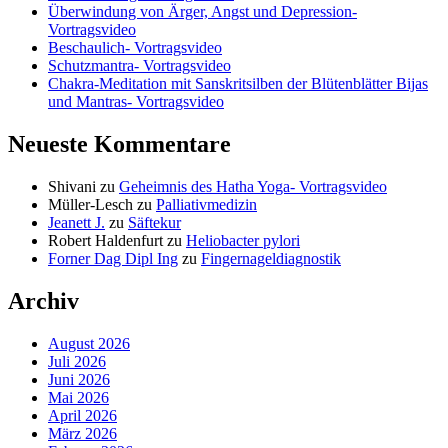
Überwindung von Ärger, Angst und Depression-
Vortragsvideo
Beschaulich- Vortragsvideo
Schutzmantra- Vortragsvideo
Chakra-Meditation mit Sanskritsilben der Blütenblätter Bijas
und Mantras- Vortragsvideo
Neueste Kommentare
Shivani
zu
Geheimnis des Hatha Yoga- Vortragsvideo
Müller-Lesch
zu
Palliativmedizin
Jeanett J.
zu
Säftekur
Robert Haldenfurt
zu
Heliobacter pylori
Forner Dag Dipl Ing
zu
Fingernageldiagnostik
Archiv
August 2026
Juli 2026
Juni 2026
Mai 2026
April 2026
März 2026