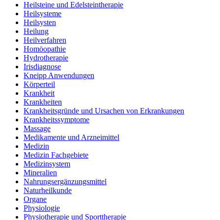
Heilsteine und Edelsteintherapie
Heilsysteme
Heilsysten
Heilung
Heilverfahren
Homöopathie
Hydrotherapie
Irisdiagnose
Kneipp Anwendungen
Körperteil
Krankheit
Krankheiten
Krankheitsgründe und Ursachen von Erkrankungen
Krankheitssymptome
Massage
Medikamente und Arzneimittel
Medizin
Medizin Fachgebiete
Medizinsystem
Mineralien
Nahrungsergänzungsmittel
Naturheilkunde
Organe
Physiologie
Physiotherapie und Sporttherapie