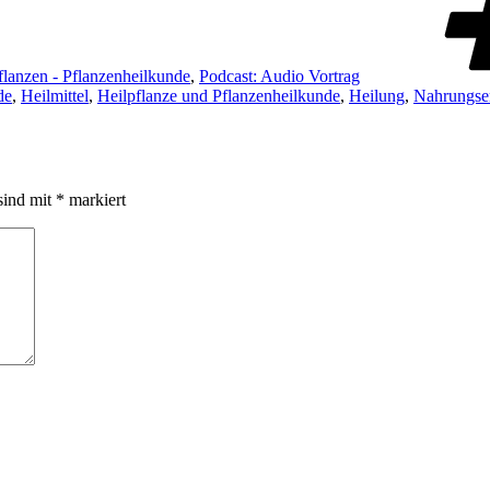
flanzen - Pflanzenheilkunde
,
Podcast: Audio Vortrag
de
,
Heilmittel
,
Heilpflanze und Pflanzenheilkunde
,
Heilung
,
Nahrungse
sind mit
*
markiert