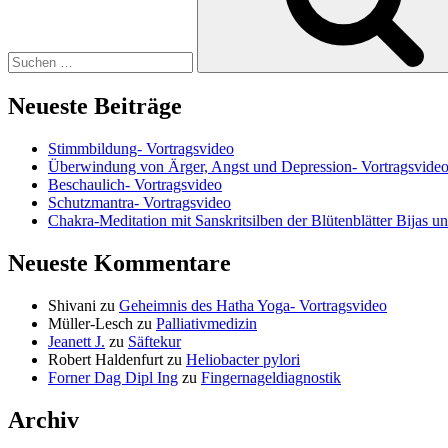
Neueste Beiträge
Stimmbildung- Vortragsvideo
Überwindung von Ärger, Angst und Depression- Vortragsvide
Beschaulich- Vortragsvideo
Schutzmantra- Vortragsvideo
Chakra-Meditation mit Sanskritsilben der Blütenblätter Bijas u
Neueste Kommentare
Shivani
zu
Geheimnis des Hatha Yoga- Vortragsvideo
Müller-Lesch
zu
Palliativmedizin
Jeanett J.
zu
Säftekur
Robert Haldenfurt
zu
Heliobacter pylori
Forner Dag Dipl Ing
zu
Fingernageldiagnostik
Archiv