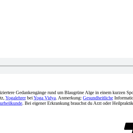
iziertere Gedankengänge rund um Blaugrüne Alge in einem kurzen Sp
tz,
Yogalehrer
bei
Yoga Vidya
. Anmerkung:
Gesundheitliche
Informatio
urheilkunde
. Bei eigener Erkrankung brauchst du Arzt oder Heilpraktik