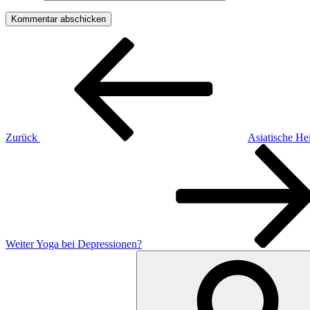
Beitragsnavigation
Vorheriger
Beitrag
Zurück
Asiatische He
Nächster
Beitrag
Weiter
Yoga bei Depressionen?
Suchen
nach: