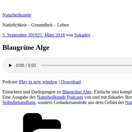
Zum
Inhalt
Naturheilkunde
springen
Natürlichkeit – Gesundheit – Leben
Veröffentlicht
5. September 2019
21. März 2018
von
Sukadev
am
Blaugrüne Alge
Podcast:
Play in new window
|
Download
Einsichten und Darlegungen zu
Blaugrüne Alge
. Einfache und kompl
Eine Ausgabe des
Naturheilkunde Podcasts
von und mit Sukadev Bre
Selbstbehandlung
, sondern Gedankenanstöße aus dem Gebiet der
Nat
Kategorien