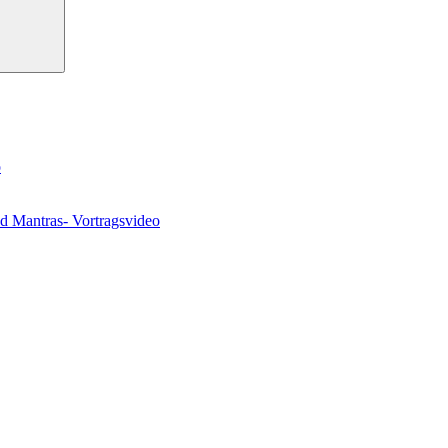
o
nd Mantras- Vortragsvideo