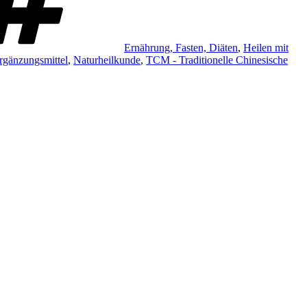
Ernährung, Fasten, Diäten
,
Heilen mit
rgänzungsmittel
,
Naturheilkunde
,
TCM - Traditionelle Chinesische