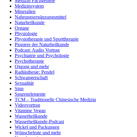
Medizin Fachgebiete
Medizinsystem
Mineralien
Nahrungsergänzungsmittel
Naturheilkunde
Organe
Physiologie
Physiotherapie und Sporttherapie
Pioniere der Naturheilkunde
Podcast: Audio Vortrag
Psychiatrie und Psychologie
Psychotherapie
Qiqong und mehr
Radiästhesie: Pendel
Schwangerschaft
Sexualität
Sinn
Spurenelemente
TCM – Traditionelle Chinesische Medizin
Videovortrag
Vitamine Vegan
Wasserheilkunde
Wasserheilkunde-Podcast
Wickel und Packungen
Wünschelrute und mehr