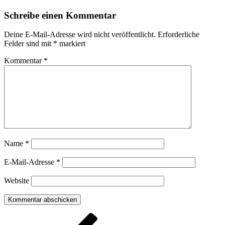
Schreibe einen Kommentar
Deine E-Mail-Adresse wird nicht veröffentlicht.
Erforderliche
Felder sind mit
*
markiert
Kommentar
*
Name
*
E-Mail-Adresse
*
Website
Beitragsnavigation
Vorheriger