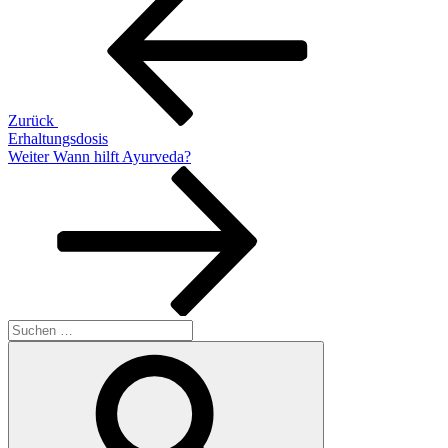
Beitrag
Zurück
Erhaltungsdosis
Nächster
Weiter
Wann hilft Ayurveda?
Beitrag
Suchen
nach:
Suchen