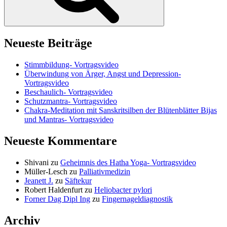
Neueste Beiträge
Stimmbildung- Vortragsvideo
Überwindung von Ärger, Angst und Depression-
Vortragsvideo
Beschaulich- Vortragsvideo
Schutzmantra- Vortragsvideo
Chakra-Meditation mit Sanskritsilben der Blütenblätter Bijas
und Mantras- Vortragsvideo
Neueste Kommentare
Shivani
zu
Geheimnis des Hatha Yoga- Vortragsvideo
Müller-Lesch
zu
Palliativmedizin
Jeanett J.
zu
Säftekur
Robert Haldenfurt
zu
Heliobacter pylori
Forner Dag Dipl Ing
zu
Fingernageldiagnostik
Archiv