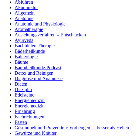
Abführen
Akupunktur
Allgemein
Anatomie
Anatomie und Physiologie
Aromatherapie
Ausleitungsverfahren – Entschlacken
Ayurveda
Bachblüten Therapie
Bäderheilkunde
Balneologie
Bäume
Baumheilkunde-Podcast
Detox und Reinigen
Diagnose und Anamnese
Diäten
Disziplin
Edelsteine
Energiemedizin
Energiemedizin
Ernährung
Fachrichtungen
Fasten
Gesundheit und Prävention: Vorbeugen ist besser als Heilen
Gewürze und Kräuter