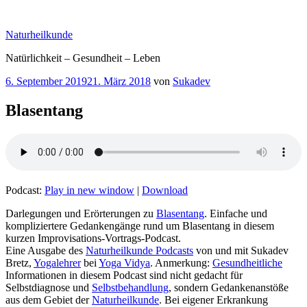
Zum
Inhalt
Naturheilkunde
springen
Natürlichkeit – Gesundheit – Leben
Veröffentlicht
6. September 2019
21. März 2018
von
Sukadev
am
Blasentang
Podcast:
Play in new window
|
Download
Darlegungen und Erörterungen zu
Blasentang
. Einfache und
kompliziertere Gedankengänge rund um Blasentang in diesem
kurzen Improvisations-Vortrags-Podcast.
Eine Ausgabe des
Naturheilkunde Podcasts
von und mit Sukadev
Bretz,
Yogalehrer
bei
Yoga Vidya
. Anmerkung:
Gesundheitliche
Informationen in diesem Podcast sind nicht gedacht für
Selbstdiagnose und
Selbstbehandlung
, sondern Gedankenanstöße
aus dem Gebiet der
Naturheilkunde
. Bei eigener Erkrankung