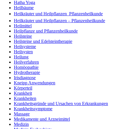
Hatha Yoga
Heilbäume
Heilkräuter und Heilpflanzen  Pflanzenheilkunde
Heilkräuter und Heilpflanzen – Pflanzenheilkunde
Heilmittel
Heilpflanze und Pflanzenheilkunde
Heilsteine
Heilsteine und Edelsteintherapie
Heilsysteme
Heilsysten
Heilung
Heilverfahren
Homöopathie
Hydrotherapie
Irisdiagnose
Kneipp Anwendungen
Körperteil
Krankheit
Krankheiten
Krankheitsgründe und Ursachen von Erkrankungen
Krankheitssymptome
Massage
Medikamente und Arzneimittel
Medizin