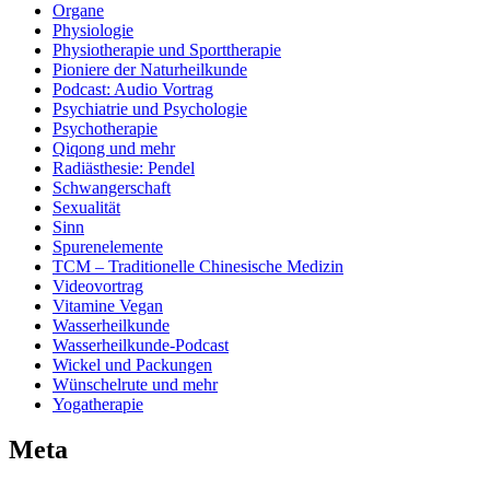
Organe
Physiologie
Physiotherapie und Sporttherapie
Pioniere der Naturheilkunde
Podcast: Audio Vortrag
Psychiatrie und Psychologie
Psychotherapie
Qiqong und mehr
Radiästhesie: Pendel
Schwangerschaft
Sexualität
Sinn
Spurenelemente
TCM – Traditionelle Chinesische Medizin
Videovortrag
Vitamine Vegan
Wasserheilkunde
Wasserheilkunde-Podcast
Wickel und Packungen
Wünschelrute und mehr
Yogatherapie
Meta