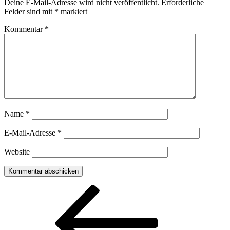
Deine E-Mail-Adresse wird nicht veröffentlicht.
Erforderliche
Felder sind mit
*
markiert
Kommentar
*
Name
*
E-Mail-Adresse
*
Website
Beitragsnavigation
Vorheriger
Beitrag