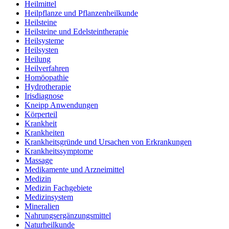
Heilmittel
Heilpflanze und Pflanzenheilkunde
Heilsteine
Heilsteine und Edelsteintherapie
Heilsysteme
Heilsysten
Heilung
Heilverfahren
Homöopathie
Hydrotherapie
Irisdiagnose
Kneipp Anwendungen
Körperteil
Krankheit
Krankheiten
Krankheitsgründe und Ursachen von Erkrankungen
Krankheitssymptome
Massage
Medikamente und Arzneimittel
Medizin
Medizin Fachgebiete
Medizinsystem
Mineralien
Nahrungsergänzungsmittel
Naturheilkunde