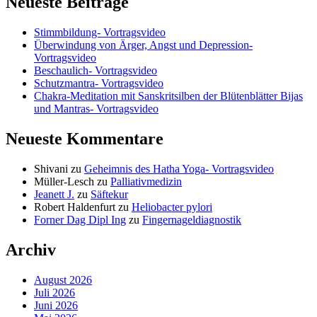
Neueste Beiträge
Stimmbildung- Vortragsvideo
Überwindung von Ärger, Angst und Depression-
Vortragsvideo
Beschaulich- Vortragsvideo
Schutzmantra- Vortragsvideo
Chakra-Meditation mit Sanskritsilben der Blütenblätter Bijas
und Mantras- Vortragsvideo
Neueste Kommentare
Shivani
zu
Geheimnis des Hatha Yoga- Vortragsvideo
Müller-Lesch
zu
Palliativmedizin
Jeanett J.
zu
Säftekur
Robert Haldenfurt
zu
Heliobacter pylori
Forner Dag Dipl Ing
zu
Fingernageldiagnostik
Archiv
August 2026
Juli 2026
Juni 2026