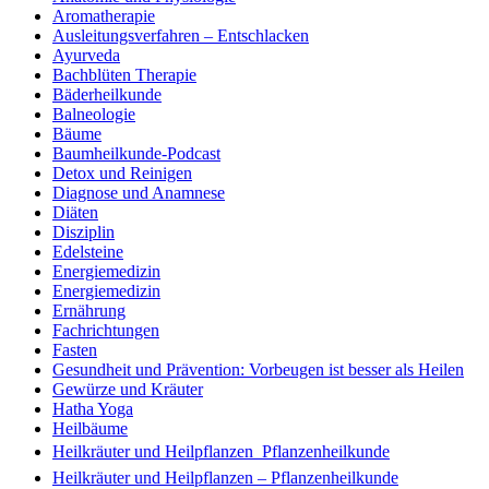
Aromatherapie
Ausleitungsverfahren – Entschlacken
Ayurveda
Bachblüten Therapie
Bäderheilkunde
Balneologie
Bäume
Baumheilkunde-Podcast
Detox und Reinigen
Diagnose und Anamnese
Diäten
Disziplin
Edelsteine
Energiemedizin
Energiemedizin
Ernährung
Fachrichtungen
Fasten
Gesundheit und Prävention: Vorbeugen ist besser als Heilen
Gewürze und Kräuter
Hatha Yoga
Heilbäume
Heilkräuter und Heilpflanzen  Pflanzenheilkunde
Heilkräuter und Heilpflanzen – Pflanzenheilkunde