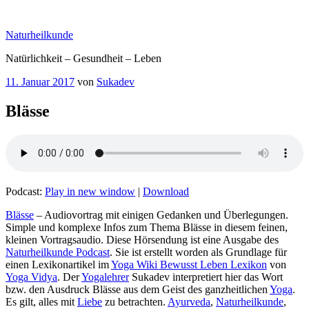
Zum
Inhalt
Naturheilkunde
springen
Natürlichkeit – Gesundheit – Leben
Veröffentlicht
11. Januar 2017
von
Sukadev
am
Blässe
Podcast:
Play in new window
|
Download
– Audiovortrag mit einigen Gedanken und Überlegungen.
Simple und komplexe Infos zum Thema Blässe‏‎ in diesem feinen,
kleinen Vortragsaudio. Diese Hörsendung ist eine Ausgabe des
Naturheilkunde Podcast
. Sie ist erstellt worden als Grundlage für
einen Lexikonartikel im
Yoga Wiki Bewusst Leben Lexikon
von
Yoga Vidya
. Der
Yogalehrer
Sukadev interpretiert hier das Wort
bzw. den Ausdruck Blässe‏‎ aus dem Geist des ganzheitlichen
Yoga
.
Es gilt, alles mit
Liebe
zu betrachten.
Ayurveda
,
Naturheilkunde
,