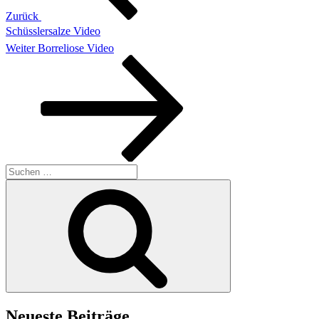
Zurück
Schüsslersalze Video
Nächster
Weiter
Borreliose Video
Beitrag
Suchen
nach:
Suchen
Neueste Beiträge