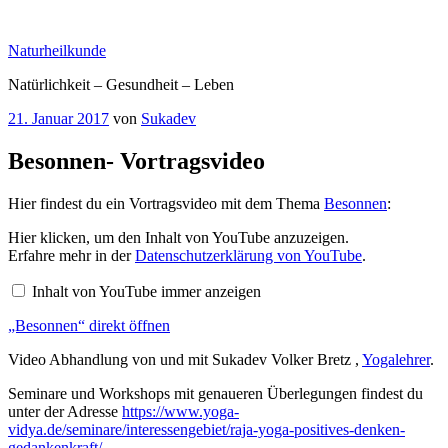
Zum
Inhalt
Naturheilkunde
springen
Natürlichkeit – Gesundheit – Leben
Veröffentlicht
21. Januar 2017
von
Sukadev
am
Besonnen- Vortragsvideo
Hier findest du ein Vortragsvideo mit dem Thema
Besonnen
:
„Besonnen“
Hier klicken, um den Inhalt von YouTube anzuzeigen.
von
Erfahre mehr in der
Datenschutzerklärung von YouTube
.
YouTube
anzeigen
Inhalt von YouTube immer anzeigen
„Besonnen“ direkt öffnen
Video Abhandlung von und mit Sukadev Volker Bretz ,
Yogalehrer
.
Seminare und Workshops mit genaueren Überlegungen findest du
unter der Adresse
https://www.yoga-
vidya.de/seminare/interessengebiet/raja-yoga-positives-denken-
gedankenkraft/
.