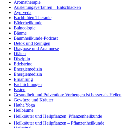
Aromatherapie
Ausleitungsverfahren – Entschlacken
Ayurveda
Bachblüten Therapie
Bäderheilkunde
Balneologie
Bäume
Baumheilkunde-Podcast
Detox und Reinigen
Diagnose und Anamnese
Diäten
Disziplin
Edelsteine
Energiemedizin
Energiemedizin
Ernährung
Fachrichtungen
Fasten
Gesundheit und Prävention: Vorbeugen ist besser als Heilen
Gewürze und Kräuter
Hatha Yoga
Heilbäume
Heilkräuter und Heilpflanzen  Pflanzenheilkunde
Heilkräuter und Heilpflanzen – Pflanzenheilkunde