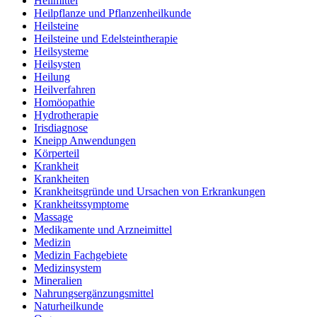
Heilmittel
Heilpflanze und Pflanzenheilkunde
Heilsteine
Heilsteine und Edelsteintherapie
Heilsysteme
Heilsysten
Heilung
Heilverfahren
Homöopathie
Hydrotherapie
Irisdiagnose
Kneipp Anwendungen
Körperteil
Krankheit
Krankheiten
Krankheitsgründe und Ursachen von Erkrankungen
Krankheitssymptome
Massage
Medikamente und Arzneimittel
Medizin
Medizin Fachgebiete
Medizinsystem
Mineralien
Nahrungsergänzungsmittel
Naturheilkunde