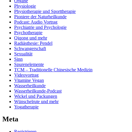
Organe
Physiologie
Physiotherapie und Sporttherapie
Pioniere der Naturheilkunde
Podcast: Audio Vortrag
Psychiatrie und Psychologie
Psychotherapie
Qiqong und mehr
Radiästhesie: Pendel
Schwangerschaft
Sexualität
Sinn
Spurenelemente
TCM – Traditionelle Chinesische Medizin
Videovortrag
Vitamine Vegan
Wasserheilkunde
Wasserheilkunde-Podcast
Wickel und Packungen
Wünschelrute und mehr
Yogatherapie
Meta
Registrieren