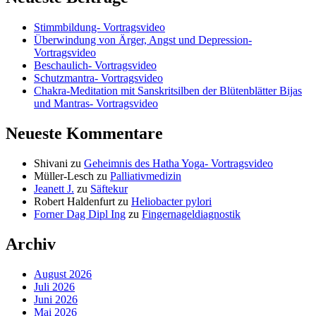
Stimmbildung- Vortragsvideo
Überwindung von Ärger, Angst und Depression-
Vortragsvideo
Beschaulich- Vortragsvideo
Schutzmantra- Vortragsvideo
Chakra-Meditation mit Sanskritsilben der Blütenblätter Bijas
und Mantras- Vortragsvideo
Neueste Kommentare
Shivani
zu
Geheimnis des Hatha Yoga- Vortragsvideo
Müller-Lesch
zu
Palliativmedizin
Jeanett J.
zu
Säftekur
Robert Haldenfurt
zu
Heliobacter pylori
Forner Dag Dipl Ing
zu
Fingernageldiagnostik
Archiv
August 2026
Juli 2026
Juni 2026
Mai 2026