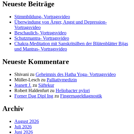
Neueste Beiträge
Stimmbildung- Vortragsvideo
Überwindung von Ärger, Angst und Depression-
Vortragsvideo
Beschaulich- Vortragsvideo
Schutzmantra- Vortragsvideo
Chakra-Meditation mit Sanskritsilben der Blütenblätter Bijas
und Mantras- Vortragsvideo
Neueste Kommentare
Shivani
zu
Geheimnis des Hatha Yoga- Vortragsvideo
Müller-Lesch
zu
Palliativmedizin
Jeanett J.
zu
Säftekur
Robert Haldenfurt
zu
Heliobacter pylori
Forner Dag Dipl Ing
zu
Fingernageldiagnostik
Archiv
August 2026
Juli 2026
Juni 2026