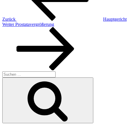
Zurück
Hauptgericht
Nächster
Weiter
Prostatavergrößerung
Beitrag
Suchen
nach:
Suchen