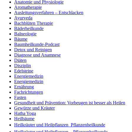
Anatomie und Physiologie
Aromatherapie
Ausleitungsverfahren – Entschlacken
Ayurveda
Bachblüten Therapie
Bäderheilkunde
Balneologie
Bäume
Baumheilkunde-Podcast
Detox und Reinigen
Diagnose und Anamnese
Diäten
Disziplin
Edelsteine
Energiemedizin
Energiemedizin
Ernährung
Fachrichtungen
Fasten
Gesundheit und Prävention: Vorbeugen ist besser als Heilen
Gewürze und Kräuter
Hatha Yoga
Heilbäume
Heilkräuter und Heilpflanzen  Pflanzenheilkunde
Heilkräuter und Heilpflanzen – Pflanzenheilkunde