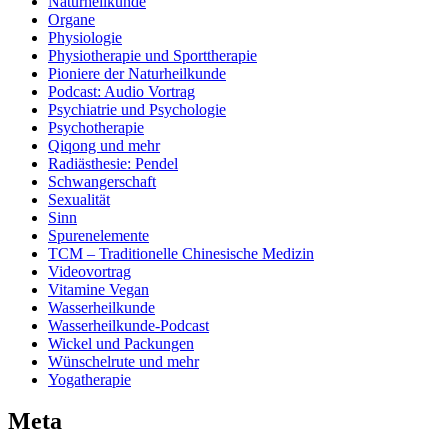
Naturheilkunde
Organe
Physiologie
Physiotherapie und Sporttherapie
Pioniere der Naturheilkunde
Podcast: Audio Vortrag
Psychiatrie und Psychologie
Psychotherapie
Qiqong und mehr
Radiästhesie: Pendel
Schwangerschaft
Sexualität
Sinn
Spurenelemente
TCM – Traditionelle Chinesische Medizin
Videovortrag
Vitamine Vegan
Wasserheilkunde
Wasserheilkunde-Podcast
Wickel und Packungen
Wünschelrute und mehr
Yogatherapie
Meta