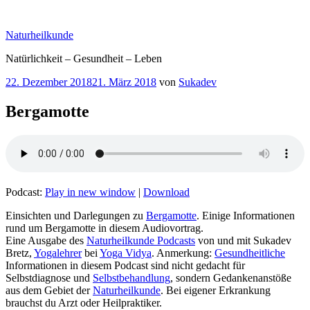
Zum
Inhalt
Naturheilkunde
springen
Natürlichkeit – Gesundheit – Leben
Veröffentlicht
22. Dezember 2018
21. März 2018
von
Sukadev
am
Bergamotte
Podcast:
Play in new window
|
Download
Einsichten und Darlegungen zu
Bergamotte
. Einige Informationen
rund um Bergamotte in diesem Audiovortrag.
Eine Ausgabe des
Naturheilkunde Podcasts
von und mit Sukadev
Bretz,
Yogalehrer
bei
Yoga Vidya
. Anmerkung:
Gesundheitliche
Informationen in diesem Podcast sind nicht gedacht für
Selbstdiagnose und
Selbstbehandlung
, sondern Gedankenanstöße
aus dem Gebiet der
Naturheilkunde
. Bei eigener Erkrankung
brauchst du Arzt oder Heilpraktiker.