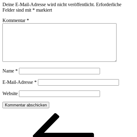
Deine E-Mail-Adresse wird nicht veröffentlicht.
Erforderliche
Felder sind mit
*
markiert
Kommentar
*
Name
*
E-Mail-Adresse
*
Website
Beitragsnavigation
Vorheriger
Beitrag