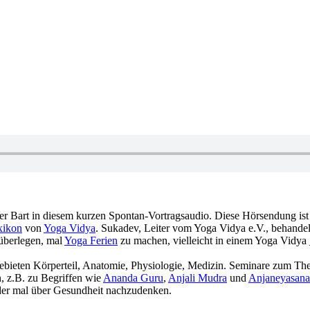
– Gedanken und Überlegungen. Bekanntes und Unbekanntes über Bart‏‎ in diesem kurzen Spontan-Vortragsaudio. Diese
xikon
von
Yoga Vidya
 überlegen, mal
Yoga Ferien
zu machen, vielleicht in einem Yoga Vidya
 den Themengebieten Körperteil, Anatomie, Physiologie, Medizin. Seminare zum 
n, z.B. zu Begriffen wie
Ananda Guru
,
Anjali Mudra
und
Anjaneyasana
 vielleicht helfen, wieder mal über Gesundheit nachzudenken.