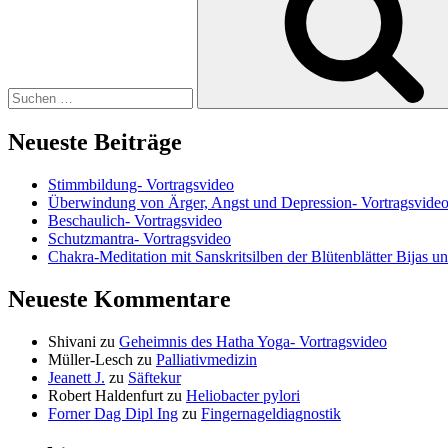
Neueste Beiträge
Stimmbildung- Vortragsvideo
Überwindung von Ärger, Angst und Depression- Vortragsvide
Beschaulich- Vortragsvideo
Schutzmantra- Vortragsvideo
Chakra-Meditation mit Sanskritsilben der Blütenblätter Bijas u
Neueste Kommentare
Shivani
zu
Geheimnis des Hatha Yoga- Vortragsvideo
Müller-Lesch
zu
Palliativmedizin
Jeanett J.
zu
Säftekur
Robert Haldenfurt
zu
Heliobacter pylori
Forner Dag Dipl Ing
zu
Fingernageldiagnostik