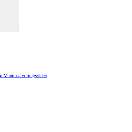
o
nd Mantras- Vortragsvideo