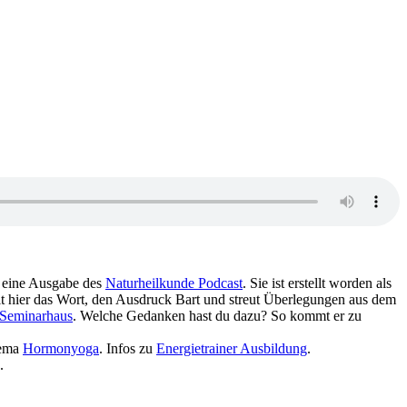
 Hörsendung ist eine Ausgabe des
Naturheilkunde Podcast
. Sie ist erstellt worden als
. Sukadev, Leiter vom Yoga Vidya e.V., behandelt hier das Wort, den Ausdruck Bart‏‎ und streut Überlegungen aus dem
Seminarhaus
. Welche Gedanken hast du dazu? So kommt er zu
Thema
Hormonyoga
. Infos zu
Energietrainer Ausbildung
.
.