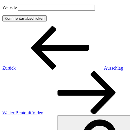
Website
Beitragsnavigation
Vorheriger
Beitrag
Zurück
Ausschlag
Nächster
Beitrag
Weiter
Bentonit Video
Suchen
nach: