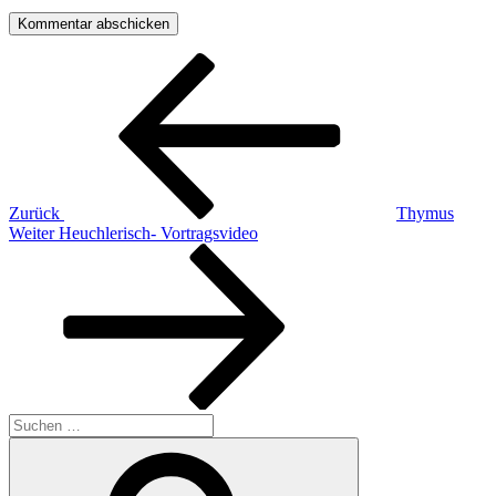
Beitragsnavigation
Vorheriger
Beitrag
Zurück
Thymus
Nächster
Weiter
Heuchlerisch- Vortragsvideo
Beitrag
Suchen
nach:
Suchen