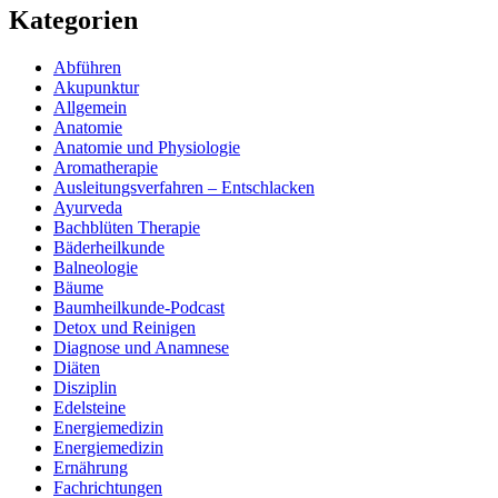
Kategorien
Abführen
Akupunktur
Allgemein
Anatomie
Anatomie und Physiologie
Aromatherapie
Ausleitungsverfahren – Entschlacken
Ayurveda
Bachblüten Therapie
Bäderheilkunde
Balneologie
Bäume
Baumheilkunde-Podcast
Detox und Reinigen
Diagnose und Anamnese
Diäten
Disziplin
Edelsteine
Energiemedizin
Energiemedizin
Ernährung
Fachrichtungen