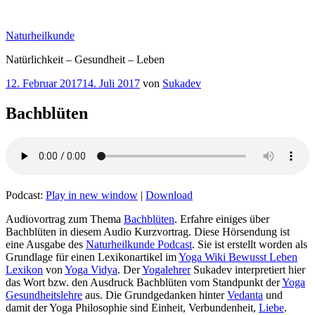
Zum
Inhalt
Naturheilkunde
springen
Natürlichkeit – Gesundheit – Leben
Veröffentlicht
12. Februar 2017
14. Juli 2017
von
Sukadev
am
Bachblüten
Podcast:
Play in new window
|
Download
Audiovortrag zum Thema
Bachblüten
. Erfahre einiges über
Bachblüten in diesem Audio Kurzvortrag. Diese Hörsendung ist
eine Ausgabe des
Naturheilkunde Podcast
. Sie ist erstellt worden als
Grundlage für einen Lexikonartikel im
Yoga Wiki Bewusst Leben
Lexikon
von
Yoga Vidya
. Der
Yogalehrer
Sukadev interpretiert hier
das Wort bzw. den Ausdruck Bachblüten vom Standpunkt der
Yoga
Gesundheitslehre
aus. Die Grundgedanken hinter
Vedanta
und
damit der Yoga Philosophie sind Einheit, Verbundenheit,
Liebe
.