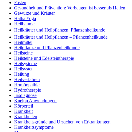
Fasten
Gesundheit und Prävention: Vorbeugen ist besser als Heilen
Gewürze und Kräuter
Hatha Yoga
Heilbäume
Heilkräuter und Heilpflanzen  Pflanzenheilkunde
Heilkräuter und Heilpflanzen – Pflanzenheilkunde
Heilmittel
Heilpflanze und Pflanzenheilkunde
Heilsteine
Heilsteine und Edelsteintherapie
Heilsysteme
Heilsysten
Heilung
Heilverfahren
Homöopathie
Hydrotherapie
Irisdiagnose
Kneipp Anwendungen
Körperteil
Krankheit
Krankheiten
Krankheitsgründe und Ursachen von Erkrankungen
Krankheitssymptome