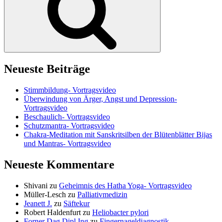
Neueste Beiträge
Stimmbildung- Vortragsvideo
Überwindung von Ärger, Angst und Depression-
Vortragsvideo
Beschaulich- Vortragsvideo
Schutzmantra- Vortragsvideo
Chakra-Meditation mit Sanskritsilben der Blütenblätter Bijas
und Mantras- Vortragsvideo
Neueste Kommentare
Shivani
zu
Geheimnis des Hatha Yoga- Vortragsvideo
Müller-Lesch
zu
Palliativmedizin
Jeanett J.
zu
Säftekur
Robert Haldenfurt
zu
Heliobacter pylori
Forner Dag Dipl Ing
zu
Fingernageldiagnostik