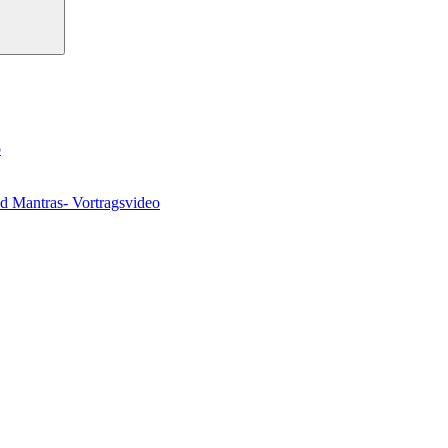
o
nd Mantras- Vortragsvideo