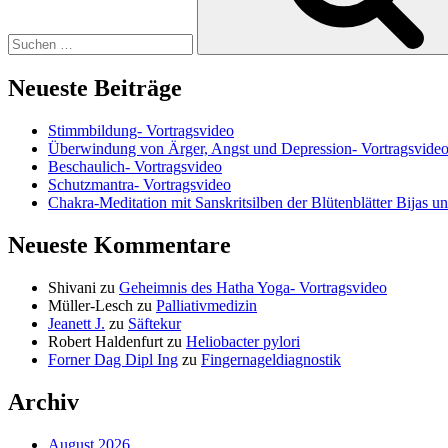
Neueste Beiträge
Stimmbildung- Vortragsvideo
Überwindung von Ärger, Angst und Depression- Vortragsvide
Beschaulich- Vortragsvideo
Schutzmantra- Vortragsvideo
Chakra-Meditation mit Sanskritsilben der Blütenblätter Bijas u
Neueste Kommentare
Shivani
zu
Geheimnis des Hatha Yoga- Vortragsvideo
Müller-Lesch
zu
Palliativmedizin
Jeanett J.
zu
Säftekur
Robert Haldenfurt
zu
Heliobacter pylori
Forner Dag Dipl Ing
zu
Fingernageldiagnostik
Archiv
August 2026