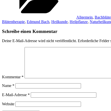
Allgemein
,
Bachblüte
Blütentherapie
,
Edmund Bach
,
Heilkunde
,
Heilpflanze
,
Naturheilkun
Schreibe einen Kommentar
Deine E-Mail-Adresse wird nicht veröffentlicht.
Erforderliche Felder 
Kommentar
*
Name
*
E-Mail-Adresse
*
Website