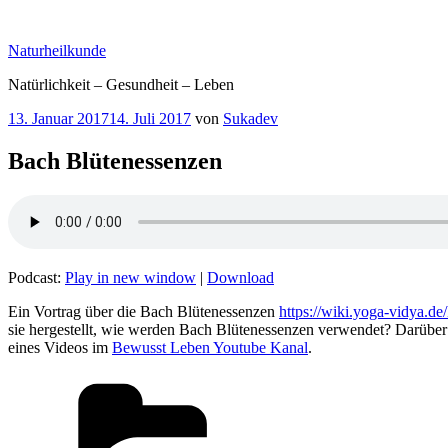
Zum
Inhalt
Naturheilkunde
springen
Natürlichkeit – Gesundheit – Leben
Veröffentlicht
13. Januar 2017
14. Juli 2017
von
Sukadev
am
Bach Blütenessenzen
Podcast:
Play in new window
|
Download
Ein Vortrag über die Bach Blütenessenzen
https://wiki.yoga-vidya.d
sie hergestellt, wie werden Bach Blütenessenzen verwendet? Darüber
eines Videos im
Bewusst Leben Youtube Kanal
.
Kategorien