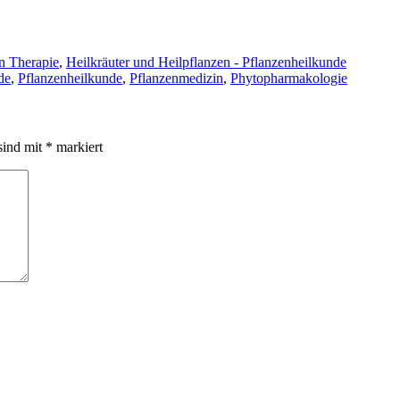
n Therapie
,
Heilkräuter und Heilpflanzen - Pflanzenheilkunde
de
,
Pflanzenheilkunde
,
Pflanzenmedizin
,
Phytopharmakologie
sind mit
*
markiert