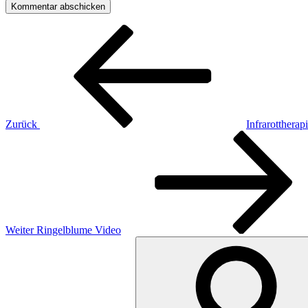
Beitragsnavigation
Vorheriger
Beitrag
Zurück
Infrarottherap
Nächster
Beitrag
Weiter
Ringelblume Video
Suchen
nach: