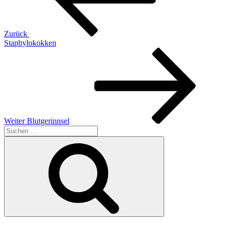
Zurück
Staphylokokken
Nächster
Beitrag
Weiter
Blutgerinnsel
Suchen
nach:
Suchen