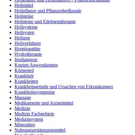
Heilmittel
Heilpflanze und Pflanzenheilkunde
Heilsteine
Heilsteine und Edelsteintherapie
Heilsysteme
Heilsysten
Heilung
Heilverfahren
Homöopathie
Hydrotherapie
Irisdiagnose
Kneipp Anwendungen
Körperteil
Krankheit
Krankheiten
Krankheitsgründe und Ursachen von Erkrankungen
Krankheitssymptome
Massage
Medikamente und Arzneimittel
Medizin
Medizin Fachgebiete
Medizinsystem
Mineralien
Nahrungsergänzungsmittel