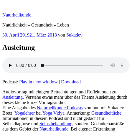
Zum
Inhalt
Naturheilkunde
springen
Natürlichkeit – Gesundheit – Leben
Veröffentlicht
30. April 2019
21. März 2018
von
Sukadev
am
Ausleitung
Podcast:
Play in new window
|
Download
Audiovortrag mit einigen Betrachtungen und Reflektionen zu
Ausleitung
. Verstehe etwas mehr über das Thema Ausleitung durch
dieses kleine kurze Vortragsaudio.
Eine Ausgabe des
Naturheilkunde Podcasts
von und mit Sukadev
Bretz,
Yogalehrer
bei
Yoga Vidya
. Anmerkung:
Gesundheitliche
Informationen in diesem Podcast sind nicht gedacht für
Selbstdiagnose und
Selbstbehandlung
, sondern Gedankenanstöße
aus dem Gebiet der
Naturheilkunde
. Bei eigener Erkrankung