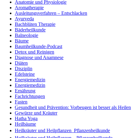
Anatomie und Physiologie
Aromatherapie
Ausleitungsverfahren – Entschlacken
Ayurveda
Bachblüten Therapie
Bäderheilkunde
Balneologie
Bäume
Baumheilkunde-Podcast
Detox und Reinigen
Diagnose und Anamnese
Diäten
Disziplin
Edelsteine
Energiemedizin
Energiemedizin
Ernährung
Fachrichtungen
Fasten
Gesundheit und Prävention: Vorbeugen ist besser als Heilen
Gewürze und Kräuter
Hatha Yoga
Heilbäume
Heilkräuter und Heilpflanzen  Pflanzenheilkunde
Heilkräuter und Heilpflanzen – Pflanzenheilkunde