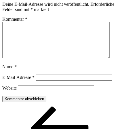
Deine E-Mail-Adresse wird nicht veröffentlicht.
Erforderliche
Felder sind mit
*
markiert
Kommentar
*
Name
*
E-Mail-Adresse
*
Website
Beitragsnavigation
Vorheriger
Beitrag