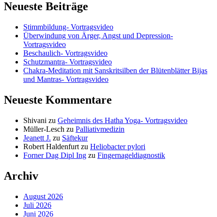
Neueste Beiträge
Stimmbildung- Vortragsvideo
Überwindung von Ärger, Angst und Depression-
Vortragsvideo
Beschaulich- Vortragsvideo
Schutzmantra- Vortragsvideo
Chakra-Meditation mit Sanskritsilben der Blütenblätter Bijas
und Mantras- Vortragsvideo
Neueste Kommentare
Shivani
zu
Geheimnis des Hatha Yoga- Vortragsvideo
Müller-Lesch
zu
Palliativmedizin
Jeanett J.
zu
Säftekur
Robert Haldenfurt
zu
Heliobacter pylori
Forner Dag Dipl Ing
zu
Fingernageldiagnostik
Archiv
August 2026
Juli 2026
Juni 2026