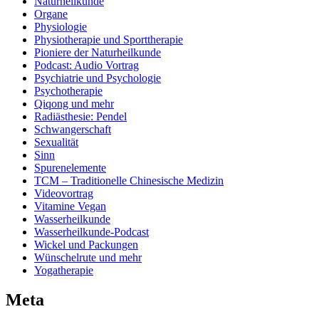
Naturheilkunde
Organe
Physiologie
Physiotherapie und Sporttherapie
Pioniere der Naturheilkunde
Podcast: Audio Vortrag
Psychiatrie und Psychologie
Psychotherapie
Qiqong und mehr
Radiästhesie: Pendel
Schwangerschaft
Sexualität
Sinn
Spurenelemente
TCM – Traditionelle Chinesische Medizin
Videovortrag
Vitamine Vegan
Wasserheilkunde
Wasserheilkunde-Podcast
Wickel und Packungen
Wünschelrute und mehr
Yogatherapie
Meta