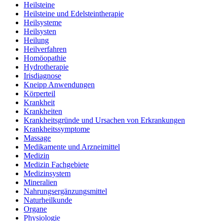
Heilsteine
Heilsteine und Edelsteintherapie
Heilsysteme
Heilsysten
Heilung
Heilverfahren
Homöopathie
Hydrotherapie
Irisdiagnose
Kneipp Anwendungen
Körperteil
Krankheit
Krankheiten
Krankheitsgründe und Ursachen von Erkrankungen
Krankheitssymptome
Massage
Medikamente und Arzneimittel
Medizin
Medizin Fachgebiete
Medizinsystem
Mineralien
Nahrungsergänzungsmittel
Naturheilkunde
Organe
Physiologie