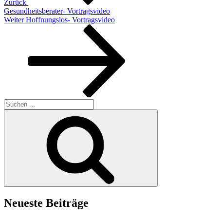
Zurück
Gesundheitsberater- Vortragsvideo
Nächster
Weiter
Hoffnungslos- Vortragsvideo
Beitrag
Suchen
nach:
Suchen
Neueste Beiträge