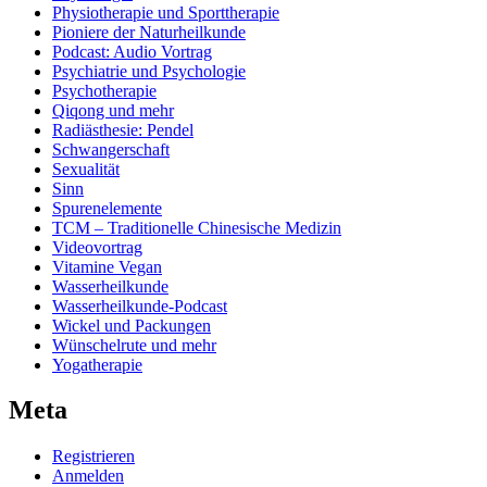
Physiotherapie und Sporttherapie
Pioniere der Naturheilkunde
Podcast: Audio Vortrag
Psychiatrie und Psychologie
Psychotherapie
Qiqong und mehr
Radiästhesie: Pendel
Schwangerschaft
Sexualität
Sinn
Spurenelemente
TCM – Traditionelle Chinesische Medizin
Videovortrag
Vitamine Vegan
Wasserheilkunde
Wasserheilkunde-Podcast
Wickel und Packungen
Wünschelrute und mehr
Yogatherapie
Meta
Registrieren
Anmelden