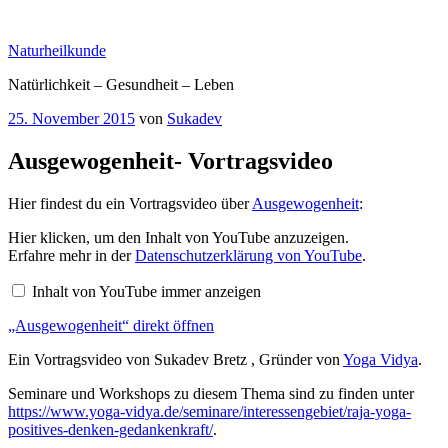
Zum
Inhalt
Naturheilkunde
springen
Natürlichkeit – Gesundheit – Leben
Veröffentlicht
25. November 2015
von
Sukadev
am
Ausgewogenheit- Vortragsvideo
Hier findest du ein Vortragsvideo über
Ausgewogenheit
:
„Ausgewogenheit“
Hier klicken, um den Inhalt von YouTube anzuzeigen.
von
Erfahre mehr in der
Datenschutzerklärung von YouTube
.
YouTube
anzeigen
Inhalt von YouTube immer anzeigen
„Ausgewogenheit“ direkt öffnen
Ein Vortragsvideo von Sukadev Bretz , Gründer von
Yoga Vidya
.
Seminare und Workshops zu diesem Thema sind zu finden unter
https://www.yoga-vidya.de/seminare/interessengebiet/raja-yoga-
positives-denken-gedankenkraft/
.