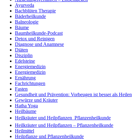
Ayurveda
Bachblüten Therapie
Bäderheilkunde
Balneologie
Bäume
Baumheilkunde-Podcast
Detox und Reinigen
Diagnose und Anamnese
Diäten
Disziplin
Edelsteine
Energiemedizin
Energiemedizin
Ernährung
Fachrichtungen
Fasten
Gesundheit und Prävention: Vorbeugen ist besser als Heilen
Gewürze und Kräuter
Hatha Yoga
Heilbäume
Heilkräuter und Heilpflanzen  Pflanzenheilkunde
Heilkräuter und Heilpflanzen – Pflanzenheilkunde
Heilmittel
Heilpflanze und Pflanzenheilkunde