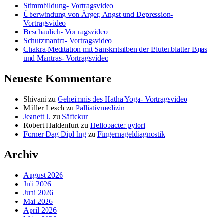
Stimmbildung- Vortragsvideo
Überwindung von Ärger, Angst und Depression-
Vortragsvideo
Beschaulich- Vortragsvideo
Schutzmantra- Vortragsvideo
Chakra-Meditation mit Sanskritsilben der Blütenblätter Bijas
und Mantras- Vortragsvideo
Neueste Kommentare
Shivani
zu
Geheimnis des Hatha Yoga- Vortragsvideo
Müller-Lesch
zu
Palliativmedizin
Jeanett J.
zu
Säftekur
Robert Haldenfurt
zu
Heliobacter pylori
Forner Dag Dipl Ing
zu
Fingernageldiagnostik
Archiv
August 2026
Juli 2026
Juni 2026
Mai 2026
April 2026