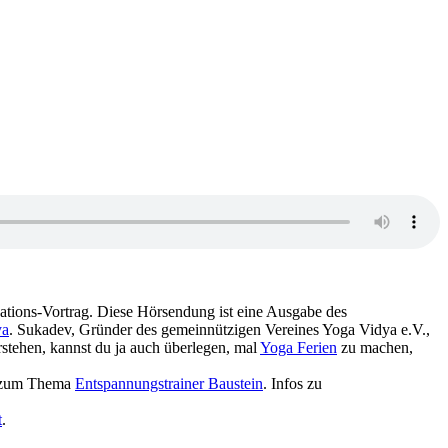
n zum Wort bzw. Ausdruck Augenbraue‏‎ in diesem kurzen Improvisations-Vortrag. Diese Hörsendung ist eine Ausgabe des
ya
. Sukadev, Gründer des gemeinnützigen Vereines Yoga Vidya e.V.,
stehen, kannst du ja auch überlegen, mal
Yoga Ferien
zu machen,
nare zum Thema
Entspannungstrainer Baustein
. Infos zu
t
.