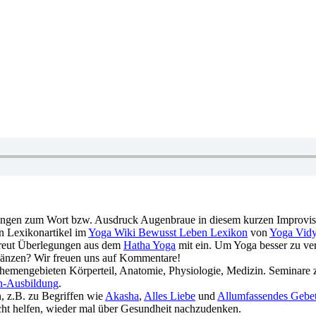
– was gibt es dazu zu sagen?. Informationen und Anregunge
nen Lexikonartikel im
Yoga Wiki Bewusst Leben Lexikon
von
Yoga Vid
er das Wort bzw. den Ausdruck Augenbraue‏‎ und streut Überlegungen aus dem
Hatha Yoga
mit ein. Um Yoga besser zu ver
rgänzen? Wir freuen uns auf Kommentare!
biet bzw. zu den Themengebieten Körperteil, Anatomie, Physiologie, Medizin. Semi
n-Ausbildung
.
n, z.B. zu Begriffen wie
Akasha
,
Alles Liebe
und
Allumfassendes Gebe
em Thema Augenbraue‏‎ kann dir vielleicht helfen, wieder mal über Gesundheit nachzudenken.