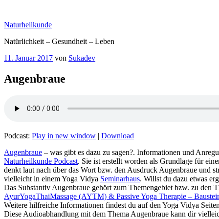
Zum
Inhalt
Naturheilkunde
springen
Natürlichkeit – Gesundheit – Leben
Veröffentlicht
11. Januar 2017
von
Sukadev
am
Augenbraue
Podcast:
Play in new window
|
Download
Naturheilkunde Podcast
. Sie ist erstellt worden als Grundlage für ei
denkt laut nach üb
vielleicht in einem Yoga Vidya
Seminarhaus
. Willst du dazu etwas e
Das Substantiv Augenbraue‏‎ gehört zum Themenge
AyurYogaThaiMassage (AYTM) & Passive Yoga Therapie – Baustei
Weitere hilfreiche Informationen findest du auf den Yoga Vidya Seite
Diese Audioabhandlung mit d