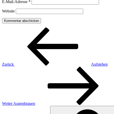
E-Mail-Adresse
*
Website
Beitragsnavigation
Vorheriger
Beitrag
Zurück
Aufstehen
Nächster
Beitrag
Weiter
Augenbrauen
Suchen
nach: