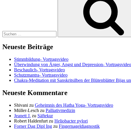
Neueste Beiträge
Stimmbildung- Vortragsvideo
Überwindung von Ärger, Angst und Depression- Vortragsvide
Beschaulich- Vortragsvideo
Schutzmantra- Vortragsvideo
Chakra-Meditation mit Sanskritsilben der Blütenblätter Bijas u
Neueste Kommentare
Shivani
zu
Geheimnis des Hatha Yoga- Vortragsvideo
Müller-Lesch
zu
Palliativmedizin
Jeanett J.
zu
Säftekur
Robert Haldenfurt
zu
Heliobacter pylori
Forner Dag Dipl Ing
zu
Fingernageldiagnostik