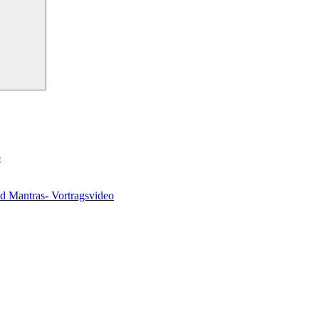
o
nd Mantras- Vortragsvideo