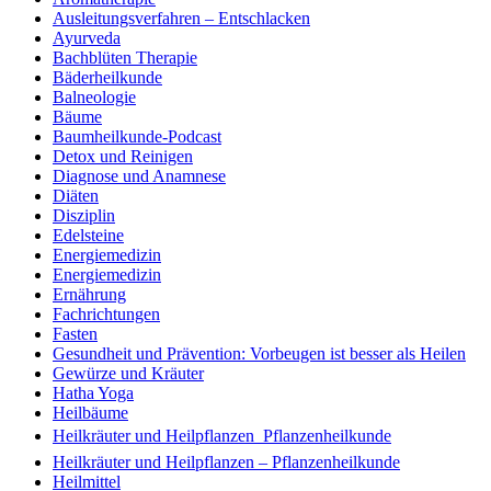
Ausleitungsverfahren – Entschlacken
Ayurveda
Bachblüten Therapie
Bäderheilkunde
Balneologie
Bäume
Baumheilkunde-Podcast
Detox und Reinigen
Diagnose und Anamnese
Diäten
Disziplin
Edelsteine
Energiemedizin
Energiemedizin
Ernährung
Fachrichtungen
Fasten
Gesundheit und Prävention: Vorbeugen ist besser als Heilen
Gewürze und Kräuter
Hatha Yoga
Heilbäume
Heilkräuter und Heilpflanzen  Pflanzenheilkunde
Heilkräuter und Heilpflanzen – Pflanzenheilkunde
Heilmittel