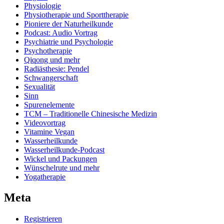
Physiologie
Physiotherapie und Sporttherapie
Pioniere der Naturheilkunde
Podcast: Audio Vortrag
Psychiatrie und Psychologie
Psychotherapie
Qiqong und mehr
Radiästhesie: Pendel
Schwangerschaft
Sexualität
Sinn
Spurenelemente
TCM – Traditionelle Chinesische Medizin
Videovortrag
Vitamine Vegan
Wasserheilkunde
Wasserheilkunde-Podcast
Wickel und Packungen
Wünschelrute und mehr
Yogatherapie
Meta
Registrieren