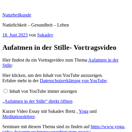
Zum
Inhalt
Naturheilkunde
springen
Natürlichkeit – Gesundheit – Leben
Veröffentlicht
18. Juni 2023
von
Sukadev
am
Aufatmen in der Stille- Vortragsvideo
Hier findest du ein Vortragsvideo zum Thema
Aufatmen in der
Stille
:
„Aufatmen
Hier klicken, um den Inhalt von YouTube anzuzeigen.
in
Erfahre mehr in der
Datenschutzerklärung von YouTube
.
der
Stille“
Inhalt von YouTube immer anzeigen
von
YouTube
„Aufatmen in der Stille“ direkt öffnen
anzeigen
Kurzer Video Essay mit Sukadev Bretz ,
Yoga
und
Meditationslehrer
.
Seminare mit diesem Thema sind zu finden auf
https://www.yoga-
vidya.de/seminare/interessengebiet/atem-praxis/
.