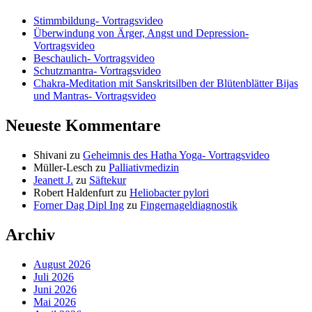
Stimmbildung- Vortragsvideo
Überwindung von Ärger, Angst und Depression-
Vortragsvideo
Beschaulich- Vortragsvideo
Schutzmantra- Vortragsvideo
Chakra-Meditation mit Sanskritsilben der Blütenblätter Bijas
und Mantras- Vortragsvideo
Neueste Kommentare
Shivani
zu
Geheimnis des Hatha Yoga- Vortragsvideo
Müller-Lesch
zu
Palliativmedizin
Jeanett J.
zu
Säftekur
Robert Haldenfurt
zu
Heliobacter pylori
Forner Dag Dipl Ing
zu
Fingernageldiagnostik
Archiv
August 2026
Juli 2026
Juni 2026
Mai 2026