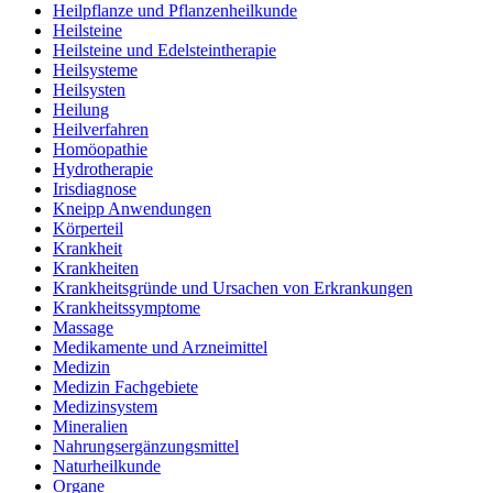
Heilpflanze und Pflanzenheilkunde
Heilsteine
Heilsteine und Edelsteintherapie
Heilsysteme
Heilsysten
Heilung
Heilverfahren
Homöopathie
Hydrotherapie
Irisdiagnose
Kneipp Anwendungen
Körperteil
Krankheit
Krankheiten
Krankheitsgründe und Ursachen von Erkrankungen
Krankheitssymptome
Massage
Medikamente und Arzneimittel
Medizin
Medizin Fachgebiete
Medizinsystem
Mineralien
Nahrungsergänzungsmittel
Naturheilkunde
Organe