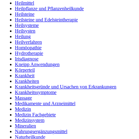
Heilmittel
Heilpflanze und Pflanzenheilkunde
Heilsteine
Heilsteine und Edelsteintherapie
Heilsysteme
Heilsysten
Heilung
Heilverfahren
Homöopathie
Hydrotherapie
Irisdiagnose
Kneipp Anwendungen
Körperteil
Krankheit
Krankheiten
Krankheitsgründe und Ursachen von Erkrankungen
Krankheitssymptome
Massage
Medikamente und Arzneimittel
Medizin
Medizin Fachgebiete
Medizinsystem
Mineralien
Nahrungsergänzungsmittel
Naturheilkunde