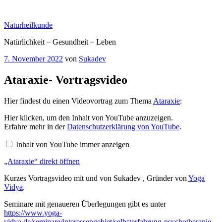
Zum
Inhalt
Naturheilkunde
springen
Natürlichkeit – Gesundheit – Leben
Veröffentlicht
7. November 2022
von
Sukadev
am
Ataraxie- Vortragsvideo
Hier findest du einen Videovortrag zum Thema
Ataraxie
:
„Ataraxie“
Hier klicken, um den Inhalt von YouTube anzuzeigen.
von
Erfahre mehr in der
Datenschutzerklärung von YouTube
.
YouTube
anzeigen
Inhalt von YouTube immer anzeigen
„Ataraxie“ direkt öffnen
Kurzes Vortragsvideo mit und von Sukadev , Gründer von
Yoga
Vidya
.
Seminare mit genaueren Überlegungen gibt es unter
https://www.yoga-
vidya.de/seminare/interessengebiet/selbsterfahrung-psychotherapie-