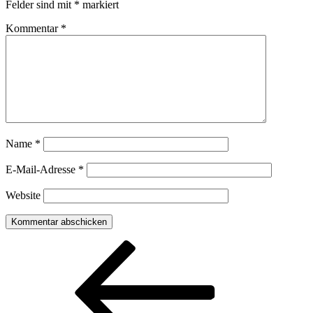
Felder sind mit
*
markiert
Kommentar
*
Name
*
E-Mail-Adresse
*
Website
Beitragsnavigation
Vorheriger
Beitrag