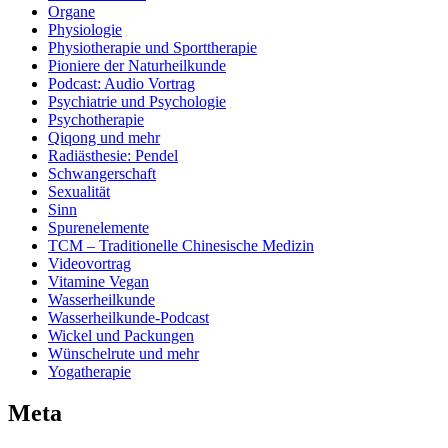
Organe
Physiologie
Physiotherapie und Sporttherapie
Pioniere der Naturheilkunde
Podcast: Audio Vortrag
Psychiatrie und Psychologie
Psychotherapie
Qiqong und mehr
Radiästhesie: Pendel
Schwangerschaft
Sexualität
Sinn
Spurenelemente
TCM – Traditionelle Chinesische Medizin
Videovortrag
Vitamine Vegan
Wasserheilkunde
Wasserheilkunde-Podcast
Wickel und Packungen
Wünschelrute und mehr
Yogatherapie
Meta