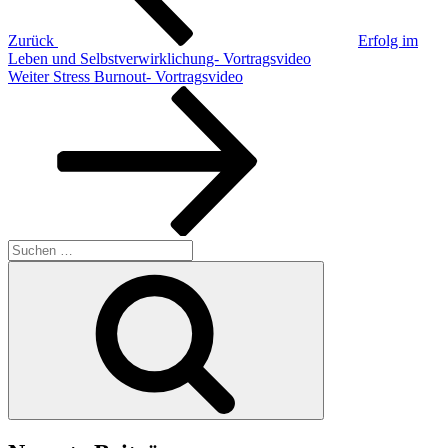
Zurück
Erfolg im
Leben und Selbstverwirklichung- Vortragsvideo
Nächster
Weiter
Stress Burnout- Vortragsvideo
Beitrag
Suchen
nach:
Suchen