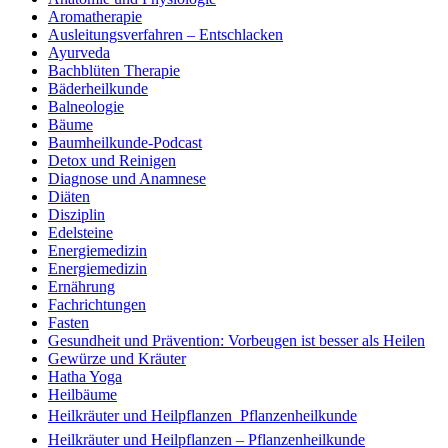
Aromatherapie
Ausleitungsverfahren – Entschlacken
Ayurveda
Bachblüten Therapie
Bäderheilkunde
Balneologie
Bäume
Baumheilkunde-Podcast
Detox und Reinigen
Diagnose und Anamnese
Diäten
Disziplin
Edelsteine
Energiemedizin
Energiemedizin
Ernährung
Fachrichtungen
Fasten
Gesundheit und Prävention: Vorbeugen ist besser als Heilen
Gewürze und Kräuter
Hatha Yoga
Heilbäume
Heilkräuter und Heilpflanzen  Pflanzenheilkunde
Heilkräuter und Heilpflanzen – Pflanzenheilkunde