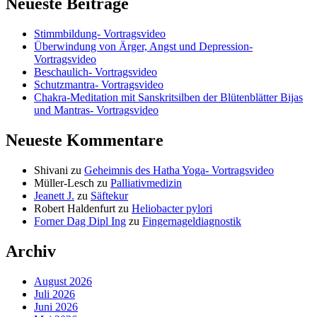
Neueste Beiträge
Stimmbildung- Vortragsvideo
Überwindung von Ärger, Angst und Depression-
Vortragsvideo
Beschaulich- Vortragsvideo
Schutzmantra- Vortragsvideo
Chakra-Meditation mit Sanskritsilben der Blütenblätter Bijas
und Mantras- Vortragsvideo
Neueste Kommentare
Shivani
zu
Geheimnis des Hatha Yoga- Vortragsvideo
Müller-Lesch
zu
Palliativmedizin
Jeanett J.
zu
Säftekur
Robert Haldenfurt
zu
Heliobacter pylori
Forner Dag Dipl Ing
zu
Fingernageldiagnostik
Archiv
August 2026
Juli 2026
Juni 2026