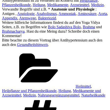
Antihypertensium ist zu verstehen im Kontext mit
Heilpflanze
,
Pflanzenheilkunde
,
Heilung
,
Medikamente
,
Arzneimittel
,
Medizin
.
Verwandte Begriffe sind z.B. *
Anatomie und Physiologie
:
Antigen ,
Angiologie
,
Anabolismus
,
Ammoniak
,
Aminosäure
,
Aorta
,
Appendix
,
Atemwege
,
Bakteriozid
.
Weitere hilfreiche Informationen findest du auf den Yoga Vidya
Seiten, z.B. zu Begriffen wie
Bolo Sadashiva Bolo
,
Brahma
und
Brahmacharya
. Hast du eine Meing dazu? Schreibe doch einen
Kommentar!
Bitte beachte zu diesem Vortrag über Antihypertensium auch den
auch den
Gesundheitshinweis
.
Kategorien
Heilmittel
,
Heilpflanze und Pflanzenheilkunde
,
Heilung
,
Medikamente und
Arzneimittel
,
Medizin
,
Nahrungsergänzungsmittel
,
Naturheilkunde
Schlagwörter