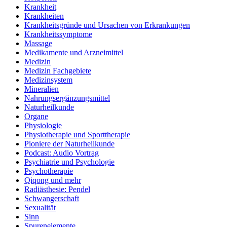
Krankheit
Krankheiten
Krankheitsgründe und Ursachen von Erkrankungen
Krankheitssymptome
Massage
Medikamente und Arzneimittel
Medizin
Medizin Fachgebiete
Medizinsystem
Mineralien
Nahrungsergänzungsmittel
Naturheilkunde
Organe
Physiologie
Physiotherapie und Sporttherapie
Pioniere der Naturheilkunde
Podcast: Audio Vortrag
Psychiatrie und Psychologie
Psychotherapie
Qiqong und mehr
Radiästhesie: Pendel
Schwangerschaft
Sexualität
Sinn
Spurenelemente