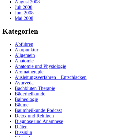
August 2008
Juli 2008
Juni 2008
Mai 2008
Kategorien
Abführen
Akupunktur
Allgemein
Anatomie
Anatomie und Physiologie
Aromatherapie
Ausleitungsverfahren – Entschlacken
Ayurveda
Bachblüten Therapie
Bäderheilkunde
Balneologie
Bäume
Baumheilkunde-Podcast
Detox und Reinigen
Diagnose und Anamnese
Diäten
Disziplin