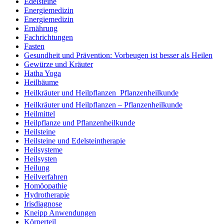
Edelsteine
Energiemedizin
Energiemedizin
Ernährung
Fachrichtungen
Fasten
Gesundheit und Prävention: Vorbeugen ist besser als Heilen
Gewürze und Kräuter
Hatha Yoga
Heilbäume
Heilkräuter und Heilpflanzen  Pflanzenheilkunde
Heilkräuter und Heilpflanzen – Pflanzenheilkunde
Heilmittel
Heilpflanze und Pflanzenheilkunde
Heilsteine
Heilsteine und Edelsteintherapie
Heilsysteme
Heilsysten
Heilung
Heilverfahren
Homöopathie
Hydrotherapie
Irisdiagnose
Kneipp Anwendungen
Körperteil