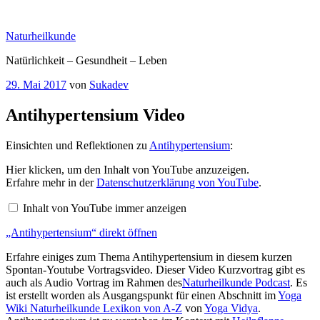
Zum
Inhalt
Naturheilkunde
springen
Natürlichkeit – Gesundheit – Leben
Veröffentlicht
29. Mai 2017
von
Sukadev
am
Antihypertensium Video
Einsichten und Reflektionen zu
Antihypertensium
:
„Antihypertensium“
Hier klicken, um den Inhalt von YouTube anzuzeigen.
von
Erfahre mehr in der
Datenschutzerklärung von YouTube
.
YouTube
anzeigen
Inhalt von YouTube immer anzeigen
„Antihypertensium“ direkt öffnen
Erfahre einiges zum Thema Antihypertensium in diesem kurzen
Spontan-Youtube Vortragsvideo. Dieser Video Kurzvortrag gibt es
auch als Audio Vortrag im Rahmen des
Naturheilkunde Podcast
. Es
ist erstellt worden als Ausgangspunkt für einen Abschnitt im
Yoga
Wiki Naturheilkunde Lexikon von A-Z
von
Yoga Vidya
.