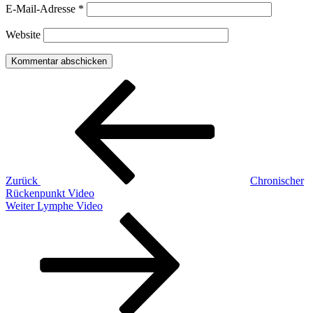
E-Mail-Adresse
*
Website
Beitragsnavigation
Vorheriger
Beitrag
Zurück
Chronischer
Rückenpunkt Video
Nächster
Weiter
Lymphe Video
Beitrag