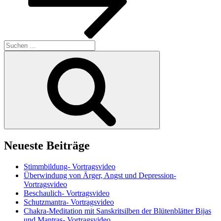
Suchen
nach:
Suchen
Neueste Beiträge
Stimmbildung- Vortragsvideo
Überwindung von Ärger, Angst und Depression-
Vortragsvideo
Beschaulich- Vortragsvideo
Schutzmantra- Vortragsvideo
Chakra-Meditation mit Sanskritsilben der Blütenblätter Bijas
und Mantras- Vortragsvideo