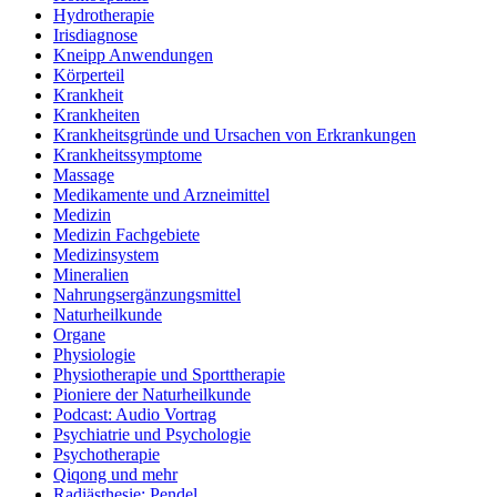
Hydrotherapie
Irisdiagnose
Kneipp Anwendungen
Körperteil
Krankheit
Krankheiten
Krankheitsgründe und Ursachen von Erkrankungen
Krankheitssymptome
Massage
Medikamente und Arzneimittel
Medizin
Medizin Fachgebiete
Medizinsystem
Mineralien
Nahrungsergänzungsmittel
Naturheilkunde
Organe
Physiologie
Physiotherapie und Sporttherapie
Pioniere der Naturheilkunde
Podcast: Audio Vortrag
Psychiatrie und Psychologie
Psychotherapie
Qiqong und mehr
Radiästhesie: Pendel