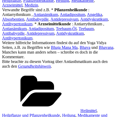
Heilpflanze
,
Pflanzenheilkunde
,
Heilung
,
Medikamente
,
Arzneimittel
,
Medizin
.
Verwandte Begriffe sind z.B. *
Pflanzenheilkunde
:
Antiarrythmikum ,
Antianämikum
,
Antiadipositum
,
Angelika
,
Absorbentien
,
Antibabypille
,
Antidepressivum
,
Antidyskratikum
,
Antihypertonikum
. *
Arzneimittelkunde
: Antiarrythmikum ,
Antianämikum
,
Antiadipositum
,
Teebaum-Öl
,
Teebaum
,
Antibabypille
,
Antidepressivum
,
Antidyskratikum
,
Antihypertonikum
.
Weitere hilfreiche Informationen findest du auf den Yoga Vidya
Seiten, z.B. zu Begriffen wie
Bhaja Mana Ma
,
Bhava
und
Bhavana
.
Manches kann man anders sehen – schreibe es doch in die
Kommentare.
Bitte beachte zu diesem Vortrag über Antiasthmatikum auch den
auch den
Gesundheitshinweis
.
Kategorien
Heilmittel
,
Heilpflanze und Pflanzenheilkunde
,
Heilung
,
Medikamente und