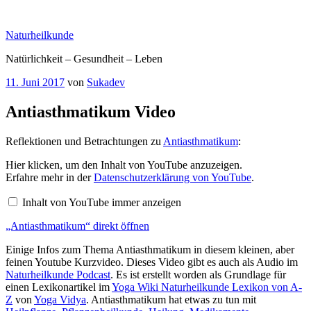
Zum
Inhalt
Naturheilkunde
springen
Natürlichkeit – Gesundheit – Leben
Veröffentlicht
11. Juni 2017
von
Sukadev
am
Antiasthmatikum Video
Reflektionen und Betrachtungen zu
Antiasthmatikum
:
„Antiasthmatikum“
Hier klicken, um den Inhalt von YouTube anzuzeigen.
von
Erfahre mehr in der
Datenschutzerklärung von YouTube
.
YouTube
anzeigen
Inhalt von YouTube immer anzeigen
„Antiasthmatikum“ direkt öffnen
Einige Infos zum Thema Antiasthmatikum in diesem kleinen, aber
feinen Youtube Kurzvideo. Dieses Video gibt es auch als Audio im
Naturheilkunde Podcast
. Es ist erstellt worden als Grundlage für
einen Lexikonartikel im
Yoga Wiki Naturheilkunde Lexikon von A-
Z
von
Yoga Vidya
. Antiasthmatikum hat etwas zu tun mit