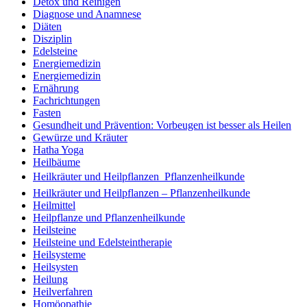
Detox und Reinigen
Diagnose und Anamnese
Diäten
Disziplin
Edelsteine
Energiemedizin
Energiemedizin
Ernährung
Fachrichtungen
Fasten
Gesundheit und Prävention: Vorbeugen ist besser als Heilen
Gewürze und Kräuter
Hatha Yoga
Heilbäume
Heilkräuter und Heilpflanzen  Pflanzenheilkunde
Heilkräuter und Heilpflanzen – Pflanzenheilkunde
Heilmittel
Heilpflanze und Pflanzenheilkunde
Heilsteine
Heilsteine und Edelsteintherapie
Heilsysteme
Heilsysten
Heilung
Heilverfahren
Homöopathie