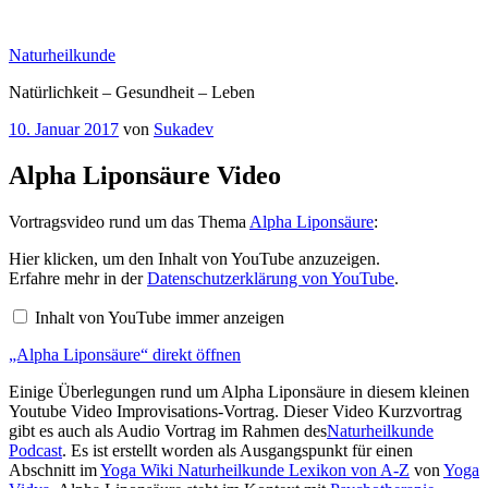
Zum
Inhalt
Naturheilkunde
springen
Natürlichkeit – Gesundheit – Leben
Veröffentlicht
10. Januar 2017
von
Sukadev
am
Alpha Liponsäure Video
Vortragsvideo rund um das Thema
Alpha Liponsäure
:
„Alpha
Hier klicken, um den Inhalt von YouTube anzuzeigen.
Liponsäure“
Erfahre mehr in der
Datenschutzerklärung von YouTube
.
von
YouTube
Inhalt von YouTube immer anzeigen
anzeigen
„Alpha Liponsäure“ direkt öffnen
Einige Überlegungen rund um Alpha Liponsäure in diesem kleinen
Youtube Video Improvisations-Vortrag. Dieser Video Kurzvortrag
gibt es auch als Audio Vortrag im Rahmen des
Naturheilkunde
Podcast
. Es ist erstellt worden als Ausgangspunkt für einen
Abschnitt im
Yoga Wiki Naturheilkunde Lexikon von A-Z
von
Yoga