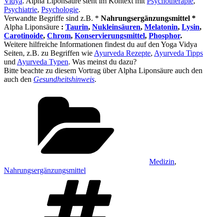
Vidya
. Alpha Liponsäure steht im Kontext mit
Psychotherapie
,
Psychiatrie
,
Psychologie
.
Verwandte Begriffe sind z.B. *
Nahrungsergänzungsmittel *
Alpha Liponsäure
:
Taurin
,
Nukleinsäuren
,
Melatonin
,
Lysin
,
Carotinoide
,
Chrom
,
Konservierungsmittel
,
Phosphor
.
Weitere hilfreiche Informationen findest du auf den Yoga Vidya
Seiten, z.B. zu Begriffen wie
Ayurveda Rezepte
,
Ayurveda Tipps
und
Ayurveda Typen
. Was meinst du dazu?
Bitte beachte zu diesem Vortrag über Alpha Liponsäure auch den
auch den
Gesundheitshinweis
.
Kategorien
Medizin
,
Nahrungsergänzungsmittel
Schlagwörter