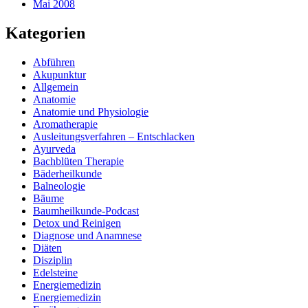
Mai 2008
Kategorien
Abführen
Akupunktur
Allgemein
Anatomie
Anatomie und Physiologie
Aromatherapie
Ausleitungsverfahren – Entschlacken
Ayurveda
Bachblüten Therapie
Bäderheilkunde
Balneologie
Bäume
Baumheilkunde-Podcast
Detox und Reinigen
Diagnose und Anamnese
Diäten
Disziplin
Edelsteine
Energiemedizin
Energiemedizin