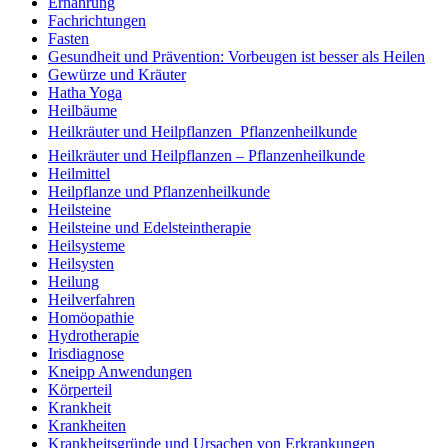
Ernährung
Fachrichtungen
Fasten
Gesundheit und Prävention: Vorbeugen ist besser als Heilen
Gewürze und Kräuter
Hatha Yoga
Heilbäume
Heilkräuter und Heilpflanzen  Pflanzenheilkunde
Heilkräuter und Heilpflanzen – Pflanzenheilkunde
Heilmittel
Heilpflanze und Pflanzenheilkunde
Heilsteine
Heilsteine und Edelsteintherapie
Heilsysteme
Heilsysten
Heilung
Heilverfahren
Homöopathie
Hydrotherapie
Irisdiagnose
Kneipp Anwendungen
Körperteil
Krankheit
Krankheiten
Krankheitsgründe und Ursachen von Erkrankungen