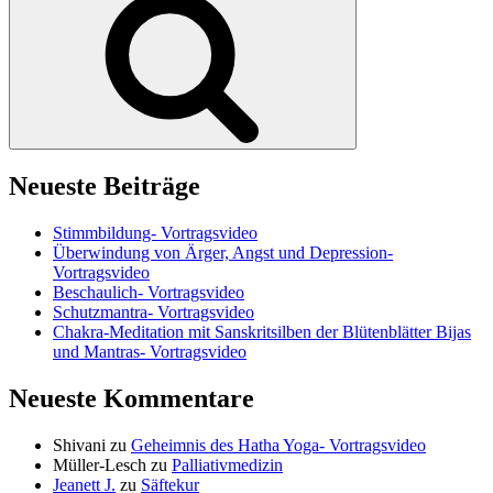
Neueste Beiträge
Stimmbildung- Vortragsvideo
Überwindung von Ärger, Angst und Depression-
Vortragsvideo
Beschaulich- Vortragsvideo
Schutzmantra- Vortragsvideo
Chakra-Meditation mit Sanskritsilben der Blütenblätter Bijas
und Mantras- Vortragsvideo
Neueste Kommentare
Shivani
zu
Geheimnis des Hatha Yoga- Vortragsvideo
Müller-Lesch
zu
Palliativmedizin
Jeanett J.
zu
Säftekur