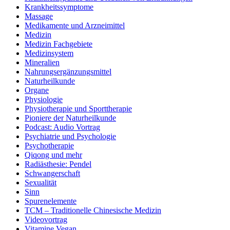
Krankheitssymptome
Massage
Medikamente und Arzneimittel
Medizin
Medizin Fachgebiete
Medizinsystem
Mineralien
Nahrungsergänzungsmittel
Naturheilkunde
Organe
Physiologie
Physiotherapie und Sporttherapie
Pioniere der Naturheilkunde
Podcast: Audio Vortrag
Psychiatrie und Psychologie
Psychotherapie
Qiqong und mehr
Radiästhesie: Pendel
Schwangerschaft
Sexualität
Sinn
Spurenelemente
TCM – Traditionelle Chinesische Medizin
Videovortrag
Vitamine Vegan