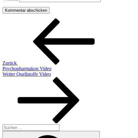
Beitragsnavigation
Vorheriger
Beitrag
Zurück
Psychopharmakon Video
Nächster
Weiter
Quellstoffe Video
Beitrag
Suchen
nach:
Suchen