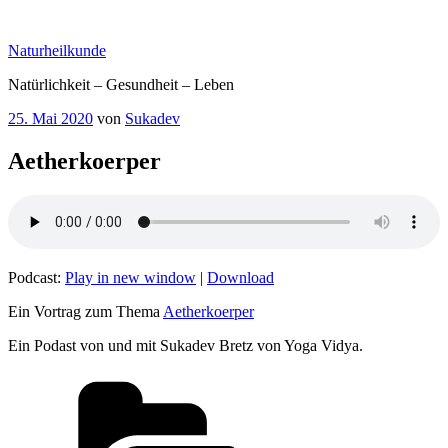
Zum
Inhalt
Naturheilkunde
springen
Natürlichkeit – Gesundheit – Leben
Veröffentlicht
25. Mai 2020
von
Sukadev
am
Aetherkoerper
Podcast:
Play in new window
|
Download
Ein Vortrag zum Thema
Aetherkoerper
Ein Podast von und mit Sukadev Bretz von Yoga Vidya.
Kategorien