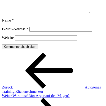
Name
*
E-Mail-Adresse
*
Website
Beitragsnavigation
Vorheriger
Beitrag
Zurück
Autogenes
Training Rüchenschmerzen
Nächster
Weiter
Warum schlägt Ärger auf den Magen?
Beitrag