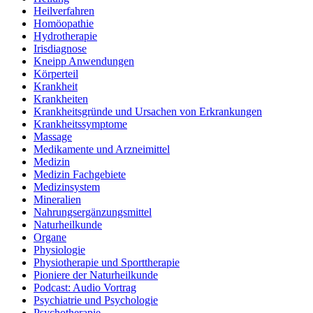
Heilverfahren
Homöopathie
Hydrotherapie
Irisdiagnose
Kneipp Anwendungen
Körperteil
Krankheit
Krankheiten
Krankheitsgründe und Ursachen von Erkrankungen
Krankheitssymptome
Massage
Medikamente und Arzneimittel
Medizin
Medizin Fachgebiete
Medizinsystem
Mineralien
Nahrungsergänzungsmittel
Naturheilkunde
Organe
Physiologie
Physiotherapie und Sporttherapie
Pioniere der Naturheilkunde
Podcast: Audio Vortrag
Psychiatrie und Psychologie
Psychotherapie