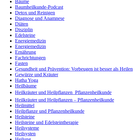
Bäume
Baumheilkunde-Podcast
Detox und Reinigen
Diagnose und Anamnese
Diäten
Disziplin
Edelsteine
Energiemedizin
Energiemedizin
Ernährung
Fachrichtungen
Fasten
Gesundheit und Prävention: Vorbeugen ist besser als Heilen
Gewürze und Kräuter
Hatha Yoga
Heilbäume
Heilkräuter und Heilpflanzen  Pflanzenheilkunde
Heilkräuter und Heilpflanzen – Pflanzenheilkunde
Heilmittel
Heilpflanze und Pflanzenheilkunde
Heilsteine
Heilsteine und Edelsteintherapie
Heilsysteme
Heilsysten
Heilung