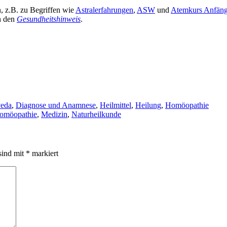
n, z.B. zu Begriffen wie
Astralerfahrungen
,
ASW
und
Atemkurs Anfäng
ch den
Gesundheitshinweis
.
eda
,
Diagnose und Anamnese
,
Heilmittel
,
Heilung
,
Homöopathie
omöopathie
,
Medizin
,
Naturheilkunde
sind mit
*
markiert