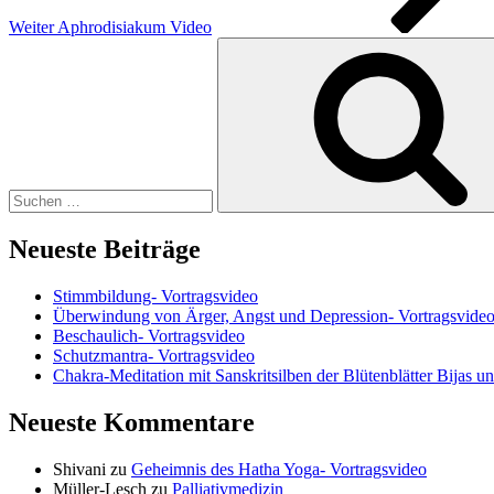
Weiter
Aphrodisiakum Video
Suchen
nach:
Neueste Beiträge
Stimmbildung- Vortragsvideo
Überwindung von Ärger, Angst und Depression- Vortragsvide
Beschaulich- Vortragsvideo
Schutzmantra- Vortragsvideo
Chakra-Meditation mit Sanskritsilben der Blütenblätter Bijas u
Neueste Kommentare
Shivani
zu
Geheimnis des Hatha Yoga- Vortragsvideo
Müller-Lesch
zu
Palliativmedizin