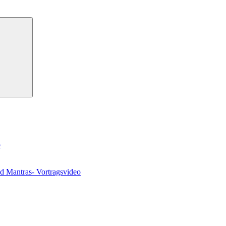
Suchen
o
nd Mantras- Vortragsvideo