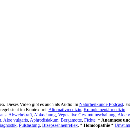
deo. Dieses Video gibt es auch als Audio im
Naturheilkunde Podcast
. E
sregel steht im Kontext mit
Alternativmedizin
,
Komplementärmedizin
.
ans
,
Abwehrkraft
,
Abkochung
,
Vegetative Gesamtumschaltung
,
Aloe v
n
,
Aloe vulgaris
,
Aphrodisiakum
,
Bergamotte
,
Fichte
. *
Anamnese und
iagnostik
,
Pulstastung
,
Bizepssehnenreflex
. *
Homöopathie *
Umstimm