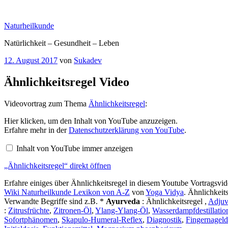
Zum
Inhalt
Naturheilkunde
springen
Natürlichkeit – Gesundheit – Leben
Veröffentlicht
12. August 2017
von
Sukadev
am
Ähnlichkeitsregel Video
Videovortrag zum Thema
Ähnlichkeitsregel
:
„Ähnlichkeitsregel“
Hier klicken, um den Inhalt von YouTube anzuzeigen.
von
Erfahre mehr in der
Datenschutzerklärung von YouTube
.
YouTube
anzeigen
Inhalt von YouTube immer anzeigen
„Ähnlichkeitsregel“ direkt öffnen
Erfahre einiges über Ähnlichkeitsregel in diesem Youtube Vortragsvi
Wiki Naturheilkunde Lexikon von A-Z
von
Yoga Vidya
. Ähnlichkeit
Verwandte Begriffe sind z.B. *
Ayurveda
: Ähnlichkeitsregel ,
Adjuv
:
Zitrusfrüchte
,
Zitronen-Öl
,
Ylang-Ylang-Öl
,
Wasserdampfdestillatio
Sofortphänomen
,
Skapulo-Humeral-Reflex
,
Diagnostik
,
Fingernageld