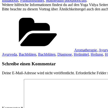
Initialdosis
,
Funktionsmittel
,
Magnesium phosphoricum
.
Weitere hilfreiche Informationen findest du auf den Yoga Vidya Seite
Bitte beachte zu diesem Vortrag über Ähnlichkeitsregel auch den au
Kategorien
Aromatherapie
,
Ayurv
Ayurveda
,
Bachblüten
,
Bachblüten
,
Diagnose
,
Heilmittel
,
Heilung
,
H
Schreibe einen Kommentar
Deine E-Mail-Adresse wird nicht veröffentlicht.
Erforderliche Felder 