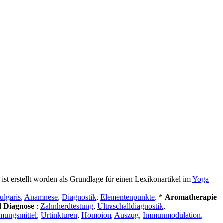
s ist erstellt worden als Grundlage für einen Lexikonartikel im
Yoga
ulgaris
,
Anamnese
,
Diagnostik
,
Elementenpunkte
. *
Aromatherapie
 Diagnose
:
Zahnherdtestung
,
Ultraschalldiagnostik
,
ungsmittel
,
Urtinkturen
,
Homoion
,
Auszug
,
Immunmodulation
,