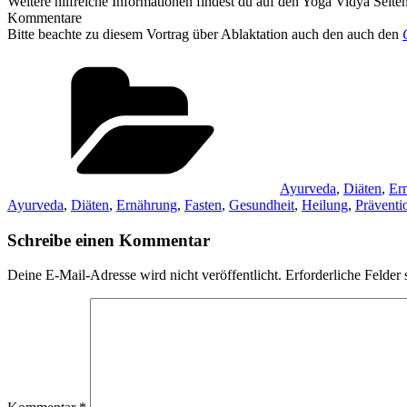
Weitere hilfreiche Informationen findest du auf den Yoga Vidya Seite
Kommentare
Bitte beachte zu diesem Vortrag über Ablaktation auch den auch den
Kategorien
Ayurveda
,
Diäten
,
Er
Ayurveda
,
Diäten
,
Ernährung
,
Fasten
,
Gesundheit
,
Heilung
,
Präventi
Schreibe einen Kommentar
Deine E-Mail-Adresse wird nicht veröffentlicht.
Erforderliche Felder 