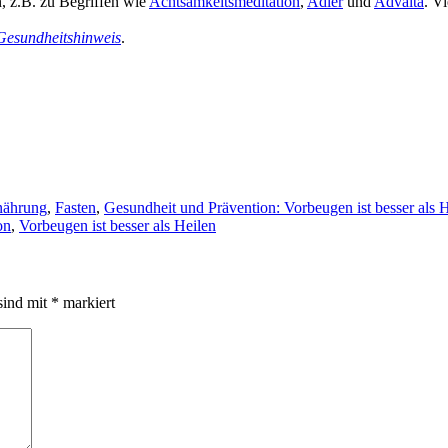
n, z.B. zu Begriffen wie
Achtsamkeitsmeditation
,
Adler
und
Advaita
. V
Gesundheitshinweis
.
nährung
,
Fasten
,
Gesundheit und Prävention: Vorbeugen ist besser als 
on
,
Vorbeugen ist besser als Heilen
sind mit
*
markiert