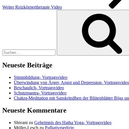
Weiter
Reizkörpertherapie Video
Suchen
nach:
Neueste Beiträge
Stimmbildung- Vortragsvideo
Überwindung von Ärger, Angst und Depression- Vortragsvide
Beschaulich- Vortragsvideo
Schutzmantra- Vortragsvideo
Chakra-Meditation mit Sanskritsilben der Blütenblätter Bijas u
Neueste Kommentare
Shivani
zu
Geheimnis des Hatha Yoga- Vortragsvideo
Müller-Lesch
zu
Palliativmedizin