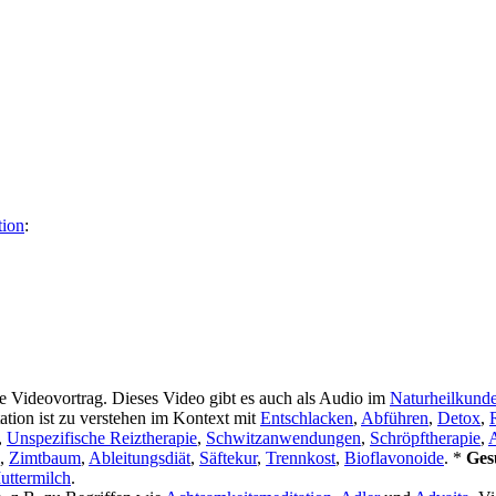
tion
:
 Videovortrag. Dieses Video gibt es auch als Audio im
Naturheilkund
tation ist zu verstehen im Kontext mit
Entschlacken
,
Abführen
,
Detox
,
,
Unspezifische Reiztherapie
,
Schwitzanwendungen
,
Schröpftherapie
,
A
,
Zimtbaum
,
Ableitungsdiät
,
Säftekur
,
Trennkost
,
Bioflavonoide
. *
Ges
uttermilch
.