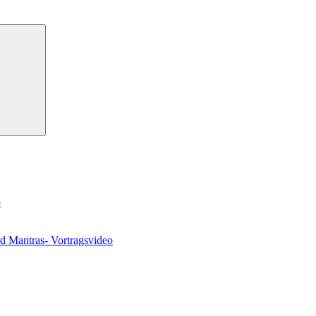
Suchen
o
nd Mantras- Vortragsvideo