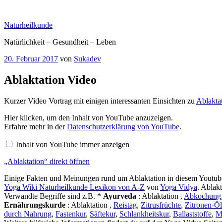
Zum
Inhalt
Naturheilkunde
springen
Natürlichkeit – Gesundheit – Leben
Veröffentlicht
20. Februar 2017
von
Sukadev
am
Ablaktation Video
Kurzer Video Vortrag mit einigen interessanten Einsichten zu
Ablakta
„Ablaktation“
Hier klicken, um den Inhalt von YouTube anzuzeigen.
von
Erfahre mehr in der
Datenschutzerklärung von YouTube
.
YouTube
anzeigen
Inhalt von YouTube immer anzeigen
„Ablaktation“ direkt öffnen
Einige Fakten und Meinungen rund um Ablaktation in diesem Youtube
Yoga Wiki Naturheilkunde Lexikon von A-Z
von
Yoga Vidya
. Ablak
Verwandte Begriffe sind z.B. *
Ayurveda
: Ablaktation ,
Abkochung
Ernährungskurde
: Ablaktation ,
Reistag
,
Zitrusfrüchte
,
Zitronen-Öl
durch Nahrung
,
Fastenkur
,
Säftekur
,
Schlankheitskur
,
Ballaststoffe
,
M