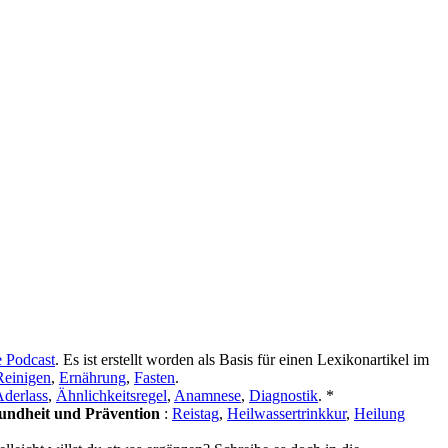
e Podcast
. Es ist erstellt worden als Basis für einen Lexikonartikel im
Reinigen
,
Ernährung
,
Fasten
.
derlass
,
Ähnlichkeitsregel
,
Anamnese
,
Diagnostik
. *
undheit und Prävention
:
Reistag
,
Heilwassertrinkkur
,
Heilung