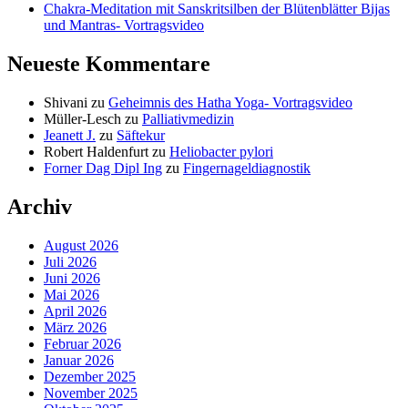
Chakra-Meditation mit Sanskritsilben der Blütenblätter Bijas
und Mantras- Vortragsvideo
Neueste Kommentare
Shivani
zu
Geheimnis des Hatha Yoga- Vortragsvideo
Müller-Lesch
zu
Palliativmedizin
Jeanett J.
zu
Säftekur
Robert Haldenfurt
zu
Heliobacter pylori
Forner Dag Dipl Ing
zu
Fingernageldiagnostik
Archiv
August 2026
Juli 2026
Juni 2026
Mai 2026
April 2026
März 2026
Februar 2026
Januar 2026
Dezember 2025
November 2025