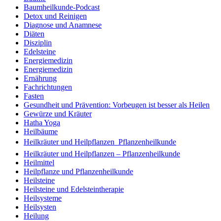
Baumheilkunde-Podcast
Detox und Reinigen
Diagnose und Anamnese
Diäten
Disziplin
Edelsteine
Energiemedizin
Energiemedizin
Ernährung
Fachrichtungen
Fasten
Gesundheit und Prävention: Vorbeugen ist besser als Heilen
Gewürze und Kräuter
Hatha Yoga
Heilbäume
Heilkräuter und Heilpflanzen  Pflanzenheilkunde
Heilkräuter und Heilpflanzen – Pflanzenheilkunde
Heilmittel
Heilpflanze und Pflanzenheilkunde
Heilsteine
Heilsteine und Edelsteintherapie
Heilsysteme
Heilsysten
Heilung