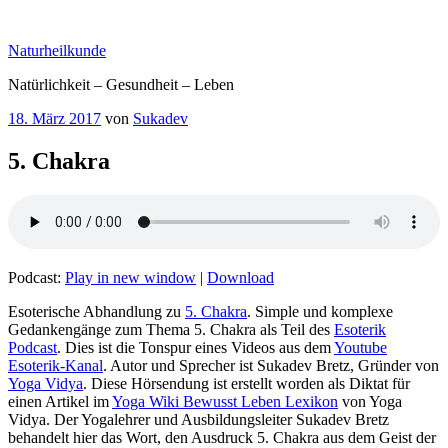
Zum
Inhalt
Naturheilkunde
springen
Natürlichkeit – Gesundheit – Leben
Veröffentlicht
18. März 2017
von
Sukadev
am
5. Chakra
Podcast:
Play in new window
|
Download
Esoterische Abhandlung zu
5. Chakra
. Simple und komplexe
Gedankengänge zum Thema 5. Chakra als Teil des
Esoterik
Podcast
. Dies ist die Tonspur eines Videos aus dem
Youtube
Esoterik-Kanal
. Autor und Sprecher ist Sukadev Bretz, Gründer von
Yoga Vidya
. Diese Hörsendung ist erstellt worden als Diktat für
einen Artikel im
Yoga Wiki Bewusst Leben Lexikon
von Yoga
Vidya. Der Yogalehrer und Ausbildungsleiter Sukadev Bretz
behandelt hier das Wort, den Ausdruck 5. Chakra aus dem Geist der