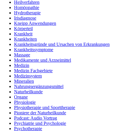
Heilverfahren
Homöopathie
Hydrotherapie
Irisdiagnose
Kneipp Anwendungen
Körperteil
Krankheit
Krankheiten
Krankheitsgründe und Ursachen von Erkrankungen
Krankheitssymptome
Massage
Medikamente und Arzneimittel
Medizin
Medizin Fachgebiete
Medizinsystem
Mineralien
Nahrungsergänzungsmittel
Naturheilkunde
Organe
Physiologie
Physiotherapie und Sporttherapie
Pioniere der Naturheilkunde
Podcast: Audio Vortrag
Psychiatrie und Psychologie
Psychotherapie