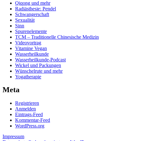
Qiqong und mehr
Radiästhesie: Pendel
Schwangerschaft
Sexualität
Sinn
Spurenelemente
TCM – Traditionelle Chinesische Medizin
Videovortrag
Vitamine Vegan
Wasserheilkunde
Wasserheilkunde-Podcast
Wickel und Packungen
Wünschelrute und mehr
Yogatherapie
Meta
Registrieren
Anmelden
Eintrags-Feed
Kommentar-Feed
WordPress.org
Impressum