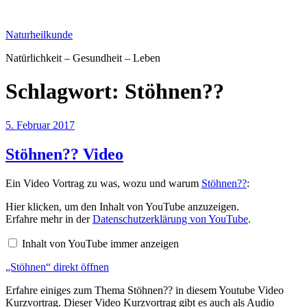
Zum
Inhalt
Naturheilkunde
springen
Natürlichkeit – Gesundheit – Leben
Schlagwort:
Stöhnen??
Veröffentlicht
5. Februar 2017
am
Stöhnen?? Video
Ein Video Vortrag zu was, wozu und warum
Stöhnen??
:
„Stöhnen“
Hier klicken, um den Inhalt von YouTube anzuzeigen.
von
Erfahre mehr in der
Datenschutzerklärung von YouTube
.
YouTube
anzeigen
Inhalt von YouTube immer anzeigen
„Stöhnen“ direkt öffnen
Erfahre einiges zum Thema Stöhnen?? in diesem Youtube Video
Kurzvortrag. Dieser Video Kurzvortrag gibt es auch als Audio