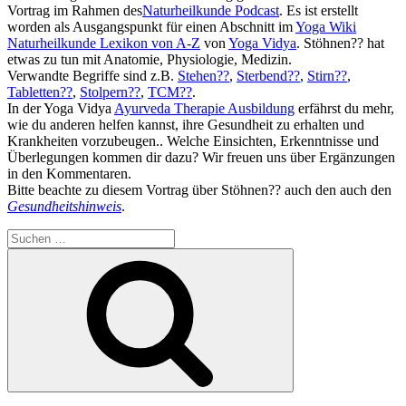
Vortrag im Rahmen des
Naturheilkunde Podcast
. Es ist erstellt
worden als Ausgangspunkt für einen Abschnitt im
Yoga Wiki
Naturheilkunde Lexikon von A-Z
von
Yoga Vidya
. Stöhnen?? hat
etwas zu tun mit Anatomie, Physiologie, Medizin.
Verwandte Begriffe sind z.B.
Stehen??
,
Sterbend??
,
Stirn??
,
Tabletten??
,
Stolpern??
,
TCM??
.
In der Yoga Vidya
Ayurveda Therapie Ausbildung
erfährst du mehr,
wie du anderen helfen kannst, ihre Gesundheit zu erhalten und
Krankheiten vorzubeugen.. Welche Einsichten, Erkenntnisse und
Überlegungen kommen dir dazu? Wir freuen uns über Ergänzungen
in den Kommentaren.
Bitte beachte zu diesem Vortrag über Stöhnen?? auch den auch den
Gesundheitshinweis
.
Suchen
nach:
Suchen