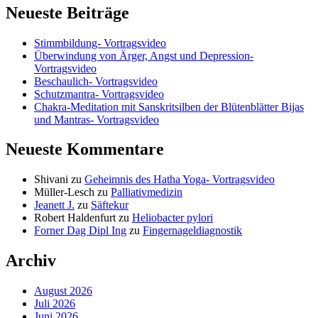
Neueste Beiträge
Stimmbildung- Vortragsvideo
Überwindung von Ärger, Angst und Depression-
Vortragsvideo
Beschaulich- Vortragsvideo
Schutzmantra- Vortragsvideo
Chakra-Meditation mit Sanskritsilben der Blütenblätter Bijas
und Mantras- Vortragsvideo
Neueste Kommentare
Shivani
zu
Geheimnis des Hatha Yoga- Vortragsvideo
Müller-Lesch
zu
Palliativmedizin
Jeanett J.
zu
Säftekur
Robert Haldenfurt
zu
Heliobacter pylori
Forner Dag Dipl Ing
zu
Fingernageldiagnostik
Archiv
August 2026
Juli 2026
Juni 2026