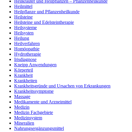
Heilkräuter und Heilpflanzen – Pflanzenheilkunde
Heilmittel
Heilpflanze und Pflanzenheilkunde
Heilsteine
Heilsteine und Edelsteintherapie
Heilsysteme
Heilsysten
Heilung
Heilverfahren
Homöopathie
Hydrotherapie
Irisdiagnose
Kneipp Anwendungen
Körperteil
Krankheit
Krankheiten
Krankheitsgründe und Ursachen von Erkrankungen
Krankheitssymptome
Massage
Medikamente und Arzneimittel
Medizin
Medizin Fachgebiete
Medizinsystem
Mineralien
Nahrungsergänzungsmittel