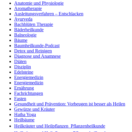
Anatomie und Physiologie
Aromatherapie
Ausleitungsverfahren – Entschlacken
Ayurveda
Bachblüten Therapie
Bäderheilkunde
Balneologie
Bäume
Baumheilkunde-Podcast
Detox und Reinigen
Diagnose und Anamnese
Diäten
Disziplin
Edelsteine
Energiemedizin
Energiemedizin
Ernährung
Fachrichtungen
Fasten
Gesundheit und Prävention: Vorbeugen ist besser als Heilen
Gewürze und Kräuter
Hatha Yoga
Heilbäume
Heilkräuter und Heilpflanzen  Pflanzenheilkunde