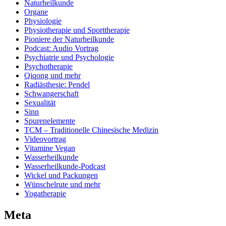
Naturheilkunde
Organe
Physiologie
Physiotherapie und Sporttherapie
Pioniere der Naturheilkunde
Podcast: Audio Vortrag
Psychiatrie und Psychologie
Psychotherapie
Qiqong und mehr
Radiästhesie: Pendel
Schwangerschaft
Sexualität
Sinn
Spurenelemente
TCM – Traditionelle Chinesische Medizin
Videovortrag
Vitamine Vegan
Wasserheilkunde
Wasserheilkunde-Podcast
Wickel und Packungen
Wünschelrute und mehr
Yogatherapie
Meta