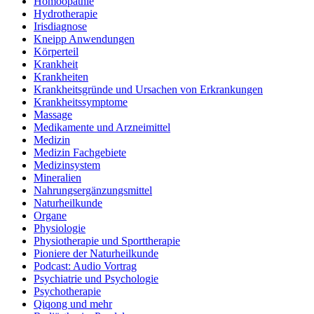
Homöopathie
Hydrotherapie
Irisdiagnose
Kneipp Anwendungen
Körperteil
Krankheit
Krankheiten
Krankheitsgründe und Ursachen von Erkrankungen
Krankheitssymptome
Massage
Medikamente und Arzneimittel
Medizin
Medizin Fachgebiete
Medizinsystem
Mineralien
Nahrungsergänzungsmittel
Naturheilkunde
Organe
Physiologie
Physiotherapie und Sporttherapie
Pioniere der Naturheilkunde
Podcast: Audio Vortrag
Psychiatrie und Psychologie
Psychotherapie
Qiqong und mehr