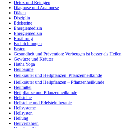
Detox und Reinigen
Diagnose und Anamnese
Diäten
Disziplin
Edelsteine
Energiemedizin
Energiemedizin
Ernährung
Fachrichtungen
Fasten
Gesundheit und Prävention: Vorbeugen ist besser als Heilen
Gewürze und Kräuter
Hatha Yoga
Heilbäume
Heilkräuter und Heilpflanzen  Pflanzenheilkunde
Heilkräuter und Heilpflanzen – Pflanzenheilkunde
Heilmittel
Heilpflanze und Pflanzenheilkunde
Heilsteine
Heilsteine und Edelsteintherapie
Heilsysteme
Heilsysten
Heilung
Heilverfahren