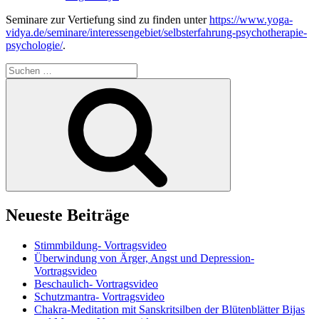
Seminare zur Vertiefung sind zu finden unter
https://www.yoga-
vidya.de/seminare/interessengebiet/selbsterfahrung-psychotherapie-
psychologie/
.
Suchen
nach:
Suchen
Neueste Beiträge
Stimmbildung- Vortragsvideo
Überwindung von Ärger, Angst und Depression-
Vortragsvideo
Beschaulich- Vortragsvideo
Schutzmantra- Vortragsvideo
Chakra-Meditation mit Sanskritsilben der Blütenblätter Bijas