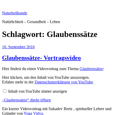
Zum
Inhalt
Naturheilkunde
springen
Natürlichkeit – Gesundheit – Leben
Schlagwort:
Glaubenssätze
Veröffentlicht
10. September 2016
am
Glaubenssätze- Vortragsvideo
Hier findest du einen Videovortrag zum Thema
Glaubenssätze
:
„Glaubenssätze“
Hier klicken, um den Inhalt von YouTube anzuzeigen.
von
Erfahre mehr in der
Datenschutzerklärung von YouTube
.
YouTube
anzeigen
Inhalt von YouTube immer anzeigen
„Glaubenssätze“ direkt öffnen
Ein kurzer Videovortrag mit Sukadev Bretz , spiritueller Lehrer und
Gründer von
Yoga Vidya
.