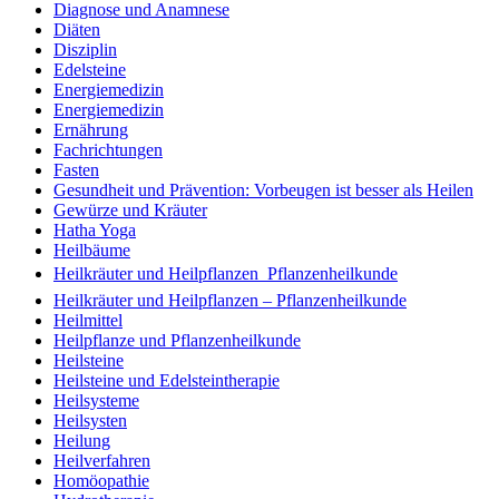
Diagnose und Anamnese
Diäten
Disziplin
Edelsteine
Energiemedizin
Energiemedizin
Ernährung
Fachrichtungen
Fasten
Gesundheit und Prävention: Vorbeugen ist besser als Heilen
Gewürze und Kräuter
Hatha Yoga
Heilbäume
Heilkräuter und Heilpflanzen  Pflanzenheilkunde
Heilkräuter und Heilpflanzen – Pflanzenheilkunde
Heilmittel
Heilpflanze und Pflanzenheilkunde
Heilsteine
Heilsteine und Edelsteintherapie
Heilsysteme
Heilsysten
Heilung
Heilverfahren
Homöopathie