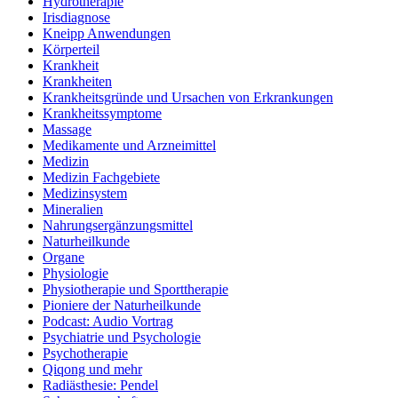
Hydrotherapie
Irisdiagnose
Kneipp Anwendungen
Körperteil
Krankheit
Krankheiten
Krankheitsgründe und Ursachen von Erkrankungen
Krankheitssymptome
Massage
Medikamente und Arzneimittel
Medizin
Medizin Fachgebiete
Medizinsystem
Mineralien
Nahrungsergänzungsmittel
Naturheilkunde
Organe
Physiologie
Physiotherapie und Sporttherapie
Pioniere der Naturheilkunde
Podcast: Audio Vortrag
Psychiatrie und Psychologie
Psychotherapie
Qiqong und mehr
Radiästhesie: Pendel