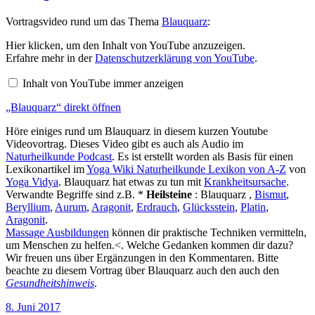
Vortragsvideo rund um das Thema
Blauquarz
:
„Blauquarz“
Hier klicken, um den Inhalt von YouTube anzuzeigen.
von
Erfahre mehr in der
Datenschutzerklärung von YouTube
.
YouTube
anzeigen
Inhalt von YouTube immer anzeigen
„Blauquarz“ direkt öffnen
Höre einiges rund um Blauquarz in diesem kurzen Youtube
Videovortrag. Dieses Video gibt es auch als Audio im
Naturheilkunde Podcast
. Es ist erstellt worden als Basis für einen
Lexikonartikel im
Yoga Wiki Naturheilkunde Lexikon von A-Z
von
Yoga Vidya
. Blauquarz hat etwas zu tun mit
Krankheitsursache
.
Verwandte Begriffe sind z.B. *
Heilsteine
: Blauquarz ,
Bismut
,
Beryllium
,
Aurum
,
Aragonit
,
Erdrauch
,
Glücksstein
,
Platin
,
Aragonit
.
Massage Ausbildungen
können dir praktische Techniken vermitteln,
um Menschen zu helfen.<. Welche Gedanken kommen dir dazu?
Wir freuen uns über Ergänzungen in den Kommentaren. Bitte
beachte zu diesem Vortrag über Blauquarz auch den auch den
Gesundheitshinweis
.
Veröffentlicht
8. Juni 2017