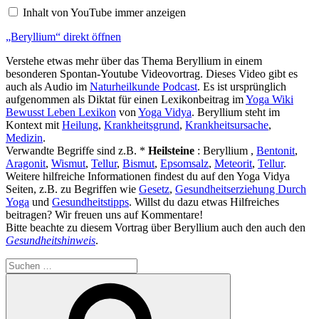
anzeigen
Inhalt von YouTube immer anzeigen
„Beryllium“ direkt öffnen
Verstehe etwas mehr über das Thema Beryllium in einem
besonderen Spontan-Youtube Videovortrag. Dieses Video gibt es
auch als Audio im
Naturheilkunde Podcast
. Es ist ursprünglich
aufgenommen als Diktat für einen Lexikonbeitrag im
Yoga Wiki
Bewusst Leben Lexikon
von
Yoga Vidya
. Beryllium steht im
Kontext mit
Heilung
,
Krankheitsgrund
,
Krankheitsursache
,
Medizin
.
Verwandte Begriffe sind z.B. *
Heilsteine
: Beryllium ,
Bentonit
,
Aragonit
,
Wismut
,
Tellur
,
Bismut
,
Epsomsalz
,
Meteorit
,
Tellur
.
Weitere hilfreiche Informationen findest du auf den Yoga Vidya
Seiten, z.B. zu Begriffen wie
Gesetz
,
Gesundheitserziehung Durch
Yoga
und
Gesundheitstipps
. Willst du dazu etwas Hilfreiches
beitragen? Wir freuen uns auf Kommentare!
Bitte beachte zu diesem Vortrag über Beryllium auch den auch den
Gesundheitshinweis
.
Suchen
nach:
Suchen