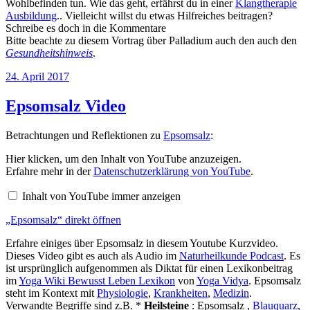
Wohlbefinden tun. Wie das geht, erfährst du in einer
Klangtherapie
Ausbildung
.. Vielleicht willst du etwas Hilfreiches beitragen?
Schreibe es doch in die Kommentare
Bitte beachte zu diesem Vortrag über Palladium auch den auch den
Gesundheitshinweis
.
Veröffentlicht
24. April 2017
am
Epsomsalz Video
Betrachtungen und Reflektionen zu
Epsomsalz
:
„Epsomsalz“
Hier klicken, um den Inhalt von YouTube anzuzeigen.
von
Erfahre mehr in der
Datenschutzerklärung von YouTube
.
YouTube
anzeigen
Inhalt von YouTube immer anzeigen
„Epsomsalz“ direkt öffnen
Erfahre einiges über Epsomsalz in diesem Youtube Kurzvideo.
Dieses Video gibt es auch als Audio im
Naturheilkunde Podcast
. Es
ist ursprünglich aufgenommen als Diktat für einen Lexikonbeitrag
im
Yoga Wiki Bewusst Leben Lexikon
von
Yoga Vidya
. Epsomsalz
steht im Kontext mit
Physiologie
,
Krankheiten
,
Medizin
.
Verwandte Begriffe sind z.B. *
Heilsteine
: Epsomsalz ,
Blauquarz
,