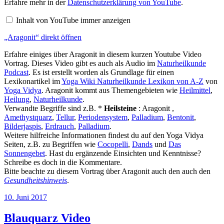
Erfahre mehr in der
Datenschutzerklärung von YouTube
.
YouTube
anzeigen
Inhalt von YouTube immer anzeigen
„Aragonit“ direkt öffnen
Erfahre einiges über Aragonit in diesem kurzen Youtube Video
Vortrag. Dieses Video gibt es auch als Audio im
Naturheilkunde
Podcast
. Es ist erstellt worden als Grundlage für einen
Lexikonartikel im
Yoga Wiki Naturheilkunde Lexikon von A-Z
von
Yoga Vidya
. Aragonit kommt aus Themengebieten wie
Heilmittel
,
Heilung
,
Naturheilkunde
.
Verwandte Begriffe sind z.B. *
Heilsteine
: Aragonit ,
Amethystquarz
,
Tellur
,
Periodensystem
,
Palladium
,
Bentonit
,
Bilderjaspis
,
Erdrauch
,
Palladium
.
Weitere hilfreiche Informationen findest du auf den Yoga Vidya
Seiten, z.B. zu Begriffen wie
Cocopelli
,
Dands
und
Das
Sonnengebet
. Hast du ergänzende Einsichten und Kenntnisse?
Schreibe es doch in die Kommentare.
Bitte beachte zu diesem Vortrag über Aragonit auch den auch den
Gesundheitshinweis
.
Veröffentlicht
10. Juni 2017
am
Blauquarz Video