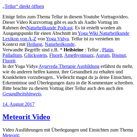
„Tellur“ direkt öffnen
Einige Infos zum Thema Tellur in diesem Youtube Vortragsvideo.
Dieser Video Kurzvortrag gibt es auch als Audio Vortrag im
Rahmen des
Naturheilkunde Podcast
. Es ist erstellt worden als
Ausgangspunkt für einen Abschnitt im
Yoga Wiki Naturheilkunde
Lexikon von A-Z
von
Yoga Vidya
. Tellur ist zu verstehen im
Kontext mit
Heilung
,
Naturheilkunde
.
Verwandte Begriffe sind z.B. *
Heilsteine
: Tellur ,
Platin
,
Palladium
,
Glücksstein
,
Fluorit
,
Amethystquarz
,
Aurum
,
Bismut
,
Fluorit
.
In der Yoga Vidya
Ayurveda Therapie Ausbildung
erfährst du mehr,
wie du anderen helfen kannst, ihre Gesundheit zu erhalten und
Krankheiten vorzubeugen.. Vielleicht magst du ja deine Einsichten,
Erkenntnisse und Überlegungen dazu in die Kommentare schreiben.
Bitte beachte zu diesem Vortrag über Tellur auch den auch den
Gesundheitshinweis
.
Veröffentlicht
14. August 2017
am
Meteorit Video
Video Ausführungen mit Überlegungen und Einsichten zum Thema
Meteorit
: