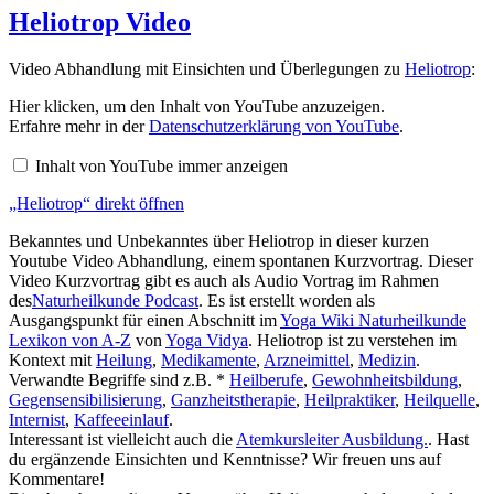
Heliotrop Video
Video Abhandlung mit Einsichten und Überlegungen zu
Heliotrop
:
„Heliotrop“
Hier klicken, um den Inhalt von YouTube anzuzeigen.
von
Erfahre mehr in der
Datenschutzerklärung von YouTube
.
YouTube
anzeigen
Inhalt von YouTube immer anzeigen
„Heliotrop“ direkt öffnen
Bekanntes und Unbekanntes über Heliotrop in dieser kurzen
Youtube Video Abhandlung, einem spontanen Kurzvortrag. Dieser
Video Kurzvortrag gibt es auch als Audio Vortrag im Rahmen
des
Naturheilkunde Podcast
. Es ist erstellt worden als
Ausgangspunkt für einen Abschnitt im
Yoga Wiki Naturheilkunde
Lexikon von A-Z
von
Yoga Vidya
. Heliotrop ist zu verstehen im
Kontext mit
Heilung
,
Medikamente
,
Arzneimittel
,
Medizin
.
Verwandte Begriffe sind z.B. *
Heilberufe
,
Gewohnheitsbildung
,
Gegensensibilisierung
,
Ganzheitstherapie
,
Heilpraktiker
,
Heilquelle
,
Internist
,
Kaffeeeinlauf
.
Interessant ist vielleicht auch die
Atemkursleiter Ausbildung.
. Hast
du ergänzende Einsichten und Kenntnisse? Wir freuen uns auf
Kommentare!