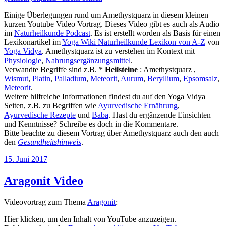
Einige Überlegungen rund um Amethystquarz in diesem kleinen
kurzen Youtube Video Vortrag. Dieses Video gibt es auch als Audio
im
Naturheilkunde Podcast
. Es ist erstellt worden als Basis für einen
Lexikonartikel im
Yoga Wiki Naturheilkunde Lexikon von A-Z
von
Yoga Vidya
. Amethystquarz ist zu verstehen im Kontext mit
Physiologie
,
Nahrungsergänzungsmittel
.
Verwandte Begriffe sind z.B. *
Heilsteine
: Amethystquarz ,
Wismut
,
Platin
,
Palladium
,
Meteorit
,
Aurum
,
Beryllium
,
Epsomsalz
,
Meteorit
.
Weitere hilfreiche Informationen findest du auf den Yoga Vidya
Seiten, z.B. zu Begriffen wie
Ayurvedische Ernährung
,
Ayurvedische Rezepte
und
Baba
. Hast du ergänzende Einsichten
und Kenntnisse? Schreibe es doch in die Kommentare.
Bitte beachte zu diesem Vortrag über Amethystquarz auch den auch
den
Gesundheitshinweis
.
Veröffentlicht
15. Juni 2017
am
Aragonit Video
Videovortrag zum Thema
Aragonit
:
„Aragonit“
Hier klicken, um den Inhalt von YouTube anzuzeigen.
von