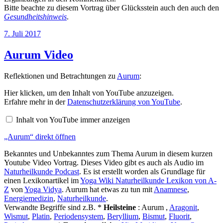
Bitte beachte zu diesem Vortrag über Glücksstein auch den auch den
Gesundheitshinweis
.
Veröffentlicht
7. Juli 2017
am
Aurum Video
Reflektionen und Betrachtungen zu
Aurum
:
„Aurum“
Hier klicken, um den Inhalt von YouTube anzuzeigen.
von
Erfahre mehr in der
Datenschutzerklärung von YouTube
.
YouTube
anzeigen
Inhalt von YouTube immer anzeigen
„Aurum“ direkt öffnen
Bekanntes und Unbekanntes zum Thema Aurum in diesem kurzen
Youtube Video Vortrag. Dieses Video gibt es auch als Audio im
Naturheilkunde Podcast
. Es ist erstellt worden als Grundlage für
einen Lexikonartikel im
Yoga Wiki Naturheilkunde Lexikon von A-
Z
von
Yoga Vidya
. Aurum hat etwas zu tun mit
Anamnese
,
Energiemedizin
,
Naturheilkunde
.
Verwandte Begriffe sind z.B. *
Heilsteine
: Aurum ,
Aragonit
,
Wismut
,
Platin
,
Periodensystem
,
Beryllium
,
Bismut
,
Fluorit
,