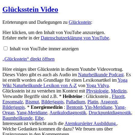
am
Glücksstein Video
Erörterungen und Darlegungen zu
Glücksstein
:
„Glücksstein“
Hier klicken, um den Inhalt von YouTube anzuzeigen.
von
Erfahre mehr in der
Datenschutzerklärung von YouTube
.
YouTube
anzeigen
Inhalt von YouTube immer anzeigen
„Glücksstein“ direkt öffnen
Höre einiges über Glücksstein in diesem Youtube Videovortrag.
Dieses Video gibt es auch als Audio im
Naturheilkunde Podcast
. Es
ist erstellt worden als Grundlage für einen Lexikonartikel im
Yoga
Wiki Naturheilkunde Lexikon von A-Z
von
Yoga Vidya
.
Glücksstein ist zu verstehen im Kontext mit
Physiologie
,
Medizin
.
Verwandte Begriffe sind z.B. *
Heilsteine
: Glücksstein ,
Fluorit
,
Epsomsalz
,
Bismut
,
Bilderjaspis
,
Palladium
,
Platin
,
Aragonit
,
Bilderjaspis
. *
Energiemedizin
:
Bentonit
,
Yin-Meridiane
,
Yang-
Organ
,
Yang-Meridiane
,
Aurikulodiagnostik
,
Druckpunktdiagnostik
,
Baumheilkunde
,
Eibe
.
Interessant ist vielleicht auch die
Atemkursleiter Ausbildung.
.
Welche Gedanken kommen dir dazu? Wir freuen uns über
Ergänzungen in den Kommentaren.