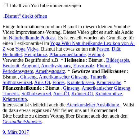
anzeigen
Inhalt von YouTube immer anzeigen
„Bismut“ direkt öffnen
Einige Informationen rund um Bismut in diesem kleinen Youtube
Video Improvisations-Vortrag. Dieses Video gibt es auch als Audio
im
Naturheilkunde Podcast
. Es ist erstellt worden als Grundlage für
einen Lexikonartikel im
Yoga Wiki Naturheilkunde Lexikon von A-
Z
von
Yoga Vidya
. Bismut hat etwas zu tun mit
Fasten
,
Diät
,
Heilmittel
,
Heilpflanze
,
Pflanzenheilkunde
,
Heilung
.
Verwandte Begriffe sind z.B. *
Heilsteine
: Bismut ,
Bilderjaspis
,
Bentonit
,
Aragonit
,
Amethystquarz
,
Epsomsalz
,
Fluorit
,
Periodensystem
,
Amethystquarz
. *
Gewürze und Heilkräuter
:
Bismut ,
Ginseng
,
Amerikanischer Ginseng
,
Tumerik
,
Süßholzwurzel
,
Anis-Öl
,
Flores
,
Kräuterkissen
,
Kräutersalbe
. *
Pflanzenheilkunde
: Bismut ,
Ginseng
,
Amerikanischer Ginseng
,
Tumerik
,
Süßholzwurzel
,
Anis-Öl
,
Kräuter-Öl
,
Kräutermütze
,
Kräutersirup
.
Interessant ist vielleicht auch die
Atemkursleiter Ausbildung.
. Willst
du dazu etwas ergänzen? Wir freuen uns auf Kommentare!
Bitte beachte zu diesem Vortrag über Bismut auch den auch den
Gesundheitshinweis
.
Veröffentlicht
9. März 2017
am