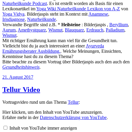
Naturheilkunde Podcast
. Es ist erstellt worden als Basis für einen
Lexikonartikel im
Yoga Wiki Naturheilkunde Lexikon von A-Z
von
Yoga Vidya
. Bilderjaspis steht im Kontext mit
Anamnese
,
Irisdiagnose
,
Naturheilkunde
.
Verwandte Begriffe sind z.B. *
Heilsteine
: Bilderjaspis ,
Beryllium
,
Aurum
,
Amethystquarz
,
Wismut
,
Blauquarz
,
Erdrauch
,
Palladium
,
Wismut
.
Mit richtiger Ernährung kann man viel für die Gesundheit tun.
Vielleicht bist du ja auch interessiert an einer
Ayurveda
Ernährungsberater Ausbildung.
. Welche Meinungen, Einsichten,
Kenntnisse hast du zu diesem Thema?
Bitte beachte zu diesem Vortrag über Bilderjaspis auch den auch den
Gesundheitshinweis
.
Veröffentlicht
21. August 2017
am
Tellur Video
Vortragsvideo rund um das Thema
Tellur
:
„Tellur“
Hier klicken, um den Inhalt von YouTube anzuzeigen.
von
Erfahre mehr in der
Datenschutzerklärung von YouTube
.
YouTube
anzeigen
Inhalt von YouTube immer anzeigen