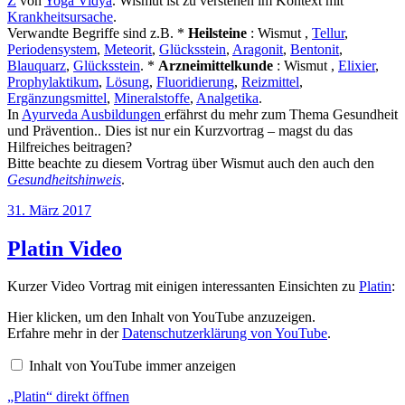
Z
von
Yoga Vidya
. Wismut ist zu verstehen im Kontext mit
Krankheitsursache
.
Verwandte Begriffe sind z.B. *
Heilsteine
: Wismut ,
Tellur
,
Periodensystem
,
Meteorit
,
Glücksstein
,
Aragonit
,
Bentonit
,
Blauquarz
,
Glücksstein
. *
Arzneimittelkunde
: Wismut ,
Elixier
,
Prophylaktikum
,
Lösung
,
Fluoridierung
,
Reizmittel
,
Ergänzungsmittel
,
Mineralstoffe
,
Analgetika
.
In
Ayurveda Ausbildungen
erfährst du mehr zum Thema Gesundheit
und Prävention.. Dies ist nur ein Kurzvortrag – magst du das
Hilfreiches beitragen?
Bitte beachte zu diesem Vortrag über Wismut auch den auch den
Gesundheitshinweis
.
Veröffentlicht
31. März 2017
am
Platin Video
Kurzer Video Vortrag mit einigen interessanten Einsichten zu
Platin
:
„Platin“
Hier klicken, um den Inhalt von YouTube anzuzeigen.
von
Erfahre mehr in der
Datenschutzerklärung von YouTube
.
YouTube
anzeigen
Inhalt von YouTube immer anzeigen
„Platin“ direkt öffnen