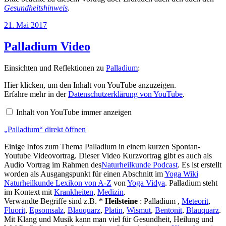
Gesundheitshinweis
.
Veröffentlicht
21. Mai 2017
am
Palladium Video
Einsichten und Reflektionen zu
Palladium
:
„Palladium“
Hier klicken, um den Inhalt von YouTube anzuzeigen.
von
Erfahre mehr in der
Datenschutzerklärung von YouTube
.
YouTube
anzeigen
Inhalt von YouTube immer anzeigen
„Palladium“ direkt öffnen
Einige Infos zum Thema Palladium in einem kurzen Spontan-
Youtube Videovortrag. Dieser Video Kurzvortrag gibt es auch als
Audio Vortrag im Rahmen des
Naturheilkunde Podcast
. Es ist erstellt
worden als Ausgangspunkt für einen Abschnitt im
Yoga Wiki
Naturheilkunde Lexikon von A-Z
von
Yoga Vidya
. Palladium steht
im Kontext mit
Krankheiten
,
Medizin
.
Verwandte Begriffe sind z.B. *
Heilsteine
: Palladium ,
Meteorit
,
Fluorit
,
Epsomsalz
,
Blauquarz
,
Platin
,
Wismut
,
Bentonit
,
Blauquarz
.
Mit Klang und Musik kann man viel für Gesundheit, Heilung und