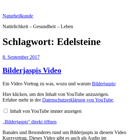
Zum
Inhalt
Naturheilkunde
springen
Natürlichkeit – Gesundheit – Leben
Schlagwort:
Edelsteine
Veröffentlicht
8. September 2017
am
Bilderjaspis Video
Ein Video Vortrag zu was, wozu und warum
Bilderjaspis
:
„Bilderjaspis“
Hier klicken, um den Inhalt von YouTube anzuzeigen.
von
Erfahre mehr in der
Datenschutzerklärung von YouTube
.
YouTube
anzeigen
Inhalt von YouTube immer anzeigen
„Bilderjaspis“ direkt öffnen
Banales und Besonderes rund um Bilderjaspis in diesem Video
Kurzvortrag. Dieses Video gibt es auch als Audio im