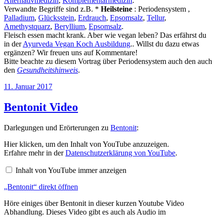
Alternativmedizin
,
Komplementärmedizin
.
Verwandte Begriffe sind z.B. *
Heilsteine
: Periodensystem ,
Palladium
,
Glücksstein
,
Erdrauch
,
Epsomsalz
,
Tellur
,
Amethystquarz
,
Beryllium
,
Epsomsalz
.
Fleisch essen macht krank. Aber wie vegan leben? Das erfährst du
in der
Ayurveda Vegan Koch Ausbildung
.. Willst du dazu etwas
ergänzen? Wir freuen uns auf Kommentare!
Bitte beachte zu diesem Vortrag über Periodensystem auch den auch
den
Gesundheitshinweis
.
Veröffentlicht
11. Januar 2017
am
Bentonit Video
Darlegungen und Erörterungen zu
Bentonit
:
„Bentonit“
Hier klicken, um den Inhalt von YouTube anzuzeigen.
von
Erfahre mehr in der
Datenschutzerklärung von YouTube
.
YouTube
anzeigen
Inhalt von YouTube immer anzeigen
„Bentonit“ direkt öffnen
Höre einiges über Bentonit in dieser kurzen Youtube Video
Abhandlung. Dieses Video gibt es auch als Audio im