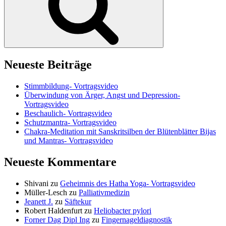
Neueste Beiträge
Stimmbildung- Vortragsvideo
Überwindung von Ärger, Angst und Depression-
Vortragsvideo
Beschaulich- Vortragsvideo
Schutzmantra- Vortragsvideo
Chakra-Meditation mit Sanskritsilben der Blütenblätter Bijas
und Mantras- Vortragsvideo
Neueste Kommentare
Shivani
zu
Geheimnis des Hatha Yoga- Vortragsvideo
Müller-Lesch
zu
Palliativmedizin
Jeanett J.
zu
Säftekur
Robert Haldenfurt
zu
Heliobacter pylori
Forner Dag Dipl Ing
zu
Fingernageldiagnostik