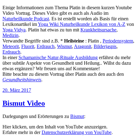
Einige Informationen zum Thema Platin in diesem kurzen Youtube
Video Vortrag. Dieses Video gibt es auch als Audio im
Naturheilkunde Podcast
. Es ist erstellt worden als Basis für einen
Lexikonartikel im
Yoga Wiki Naturheilkunde Lexikon von A-Z
von
Yoga Vidya
. Platin hat etwas zu tun mit
Krankheitsursache
,
Medizin
.
Verwandte Begriffe sind z.B. *
Heilsteine
: Platin ,
Periodensystem
,
Meteorit
,
Fluorit
,
Erdrauch
,
Wismut
,
Aragonit
,
Bilderjaspis
,
Erdrauch
.
In einer
Schamanische Natur-Rituale Ausbildung
erfährst du mehr
über subtile Aspekte von Gesundheit und Heilung.. Willst du dazu
etwas ergänzen? Wir freuen uns auf Kommentare!
Bitte beachte zu diesem Vortrag über Platin auch den auch den
Gesundheitshinweis
.
Veröffentlicht
20. März 2017
am
Bismut Video
Darlegungen und Erörterungen zu
Bismut
:
„Bismut“
Hier klicken, um den Inhalt von YouTube anzuzeigen.
von
Erfahre mehr in der
Datenschutzerklärung von YouTube
.
YouTube