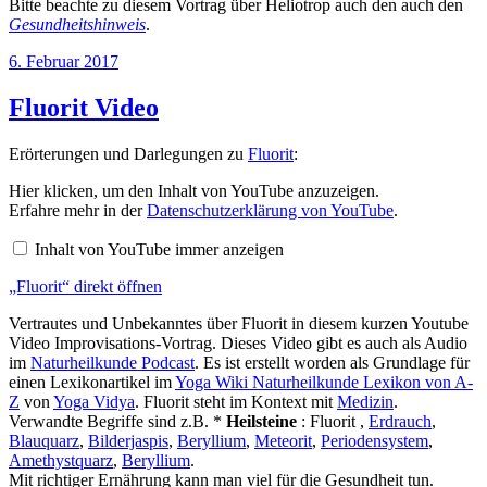
Bitte beachte zu diesem Vortrag über Heliotrop auch den auch den
Gesundheitshinweis
.
Veröffentlicht
6. Februar 2017
am
Fluorit Video
Erörterungen und Darlegungen zu
Fluorit
:
„Fluorit“
Hier klicken, um den Inhalt von YouTube anzuzeigen.
von
Erfahre mehr in der
Datenschutzerklärung von YouTube
.
YouTube
anzeigen
Inhalt von YouTube immer anzeigen
„Fluorit“ direkt öffnen
Vertrautes und Unbekanntes über Fluorit in diesem kurzen Youtube
Video Improvisations-Vortrag. Dieses Video gibt es auch als Audio
im
Naturheilkunde Podcast
. Es ist erstellt worden als Grundlage für
einen Lexikonartikel im
Yoga Wiki Naturheilkunde Lexikon von A-
Z
von
Yoga Vidya
. Fluorit steht im Kontext mit
Medizin
.
Verwandte Begriffe sind z.B. *
Heilsteine
: Fluorit ,
Erdrauch
,
Blauquarz
,
Bilderjaspis
,
Beryllium
,
Meteorit
,
Periodensystem
,
Amethystquarz
,
Beryllium
.
Mit richtiger Ernährung kann man viel für die Gesundheit tun.