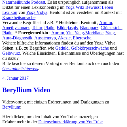
Naturheilkunde Podcast
. Es ist ursprünglich aufgenommen als
Diktat für einen Lexikonbeitrag im
Yoga Wiki Bewusst Leben
Lexikon
von
Yoga Vidya
. Bentonit ist zu verstehen im Kontext mit
Krankheitsursache
.
Verwandte Begriffe sind z.B. *
Heilsteine
: Bentonit ,
Aurum
,
Amethystquarz
,
Tellur
,
Platin
,
Bilderjaspis
,
Blauquarz
,
Glücksstein
,
Platin
. *
Energiemedizin
:
Aurum
,
Yin
,
Yang-Meridiane
,
Yang
,
Aura-Diagnostik
,
Ausatemtyp
,
Akazie
,
Eberesche
.
Weitere hilfreiche Informationen findest du auf den Yoga Vidya
Seiten, z.B. zu Begriffen wie
Geduld
,
Gelbkörperschwäche
und
Gelbwurz
. Welche Einsichten, Erkenntnisse und Überlegungen hast
du dazu?
Bitte beachte zu diesem Vortrag über Bentonit auch den auch den
Gesundheitshinweis
.
Veröffentlicht
4. Januar 2017
am
Beryllium Video
Videovortrag mit einigen Erörterungen und Darlegungen zu
Beryllium
:
„Beryllium“
Hier klicken, um den Inhalt von YouTube anzuzeigen.
von
Erfahre mehr in der
Datenschutzerklärung von YouTube
.
YouTube