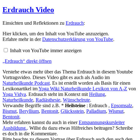
am
Erdrauch Video
Einsichten und Reflektionen zu
Erdrauch
:
„Erdrauch“
Hier klicken, um den Inhalt von YouTube anzuzeigen.
von
Erfahre mehr in der
Datenschutzerklärung von YouTube
.
YouTube
anzeigen
Inhalt von YouTube immer anzeigen
„Erdrauch“ direkt öffnen
Verstehe etwas mehr über das Thema Erdrauch in diesem Youtube
Vortragsvideo. Dieses Video gibt es auch als Audio im
Naturheilkunde Podcast
. Es ist erstellt worden als Basis für einen
Lexikonartikel im
Yoga Wiki Naturheilkunde Lexikon von A-Z
von
Yoga Vidya
. Erdrauch steht im Kontext mit
Heilung
,
Naturheilkunde
,
Radiästhesie
,
Wünschelrute
.
Verwandte Begriffe sind z.B. *
Heilsteine
: Erdrauch ,
Epsomsalz
,
Bismut
,
Beryllium
,
Bentonit
,
Glücksstein
,
Palladium
,
Wismut
,
Bentonit
.
Mehr erfahren kannst du auch in einer
Entspannungskursleiter
Ausbildung.
. Willst du dazu etwas Hilfreiches beitragen? Schreibe
es doch in die Kommentare.
Bitte beachte zu diesem Vortrag über Erdrauch auch den auch den