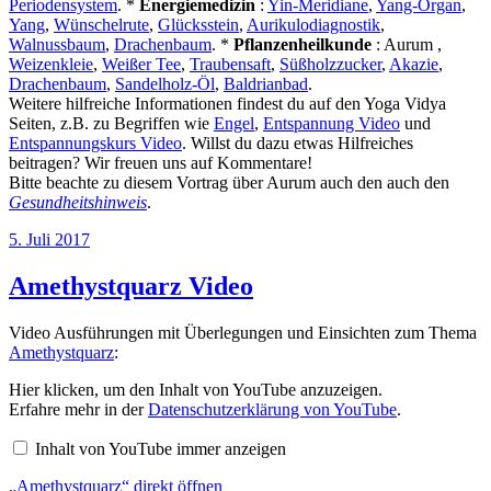
Periodensystem
. *
Energiemedizin
:
Yin-Meridiane
,
Yang-Organ
,
Yang
,
Wünschelrute
,
Glücksstein
,
Aurikulodiagnostik
,
Walnussbaum
,
Drachenbaum
. *
Pflanzenheilkunde
: Aurum ,
Weizenkleie
,
Weißer Tee
,
Traubensaft
,
Süßholzzucker
,
Akazie
,
Drachenbaum
,
Sandelholz-Öl
,
Baldrianbad
.
Weitere hilfreiche Informationen findest du auf den Yoga Vidya
Seiten, z.B. zu Begriffen wie
Engel
,
Entspannung Video
und
Entspannungskurs Video
. Willst du dazu etwas Hilfreiches
beitragen? Wir freuen uns auf Kommentare!
Bitte beachte zu diesem Vortrag über Aurum auch den auch den
Gesundheitshinweis
.
Veröffentlicht
5. Juli 2017
am
Amethystquarz Video
Video Ausführungen mit Überlegungen und Einsichten zum Thema
Amethystquarz
:
„Amethystquarz“
Hier klicken, um den Inhalt von YouTube anzuzeigen.
von
Erfahre mehr in der
Datenschutzerklärung von YouTube
.
YouTube
anzeigen
Inhalt von YouTube immer anzeigen
„Amethystquarz“ direkt öffnen