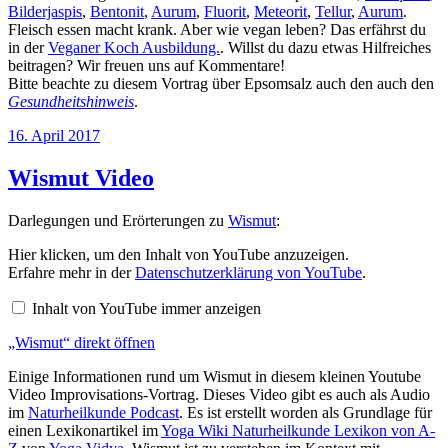
Bilderjaspis
,
Bentonit
,
Aurum
,
Fluorit
,
Meteorit
,
Tellur
,
Aurum
.
Fleisch essen macht krank. Aber wie vegan leben? Das erfährst du
in der
Veganer Koch Ausbildung.
. Willst du dazu etwas Hilfreiches
beitragen? Wir freuen uns auf Kommentare!
Bitte beachte zu diesem Vortrag über Epsomsalz auch den auch den
Gesundheitshinweis
.
Veröffentlicht
16. April 2017
am
Wismut Video
Darlegungen und Erörterungen zu
Wismut
:
„Wismut“
Hier klicken, um den Inhalt von YouTube anzuzeigen.
von
Erfahre mehr in der
Datenschutzerklärung von YouTube
.
YouTube
anzeigen
Inhalt von YouTube immer anzeigen
„Wismut“ direkt öffnen
Einige Informationen rund um Wismut in diesem kleinen Youtube
Video Improvisations-Vortrag. Dieses Video gibt es auch als Audio
im
Naturheilkunde Podcast
. Es ist erstellt worden als Grundlage für
einen Lexikonartikel im
Yoga Wiki Naturheilkunde Lexikon von A-